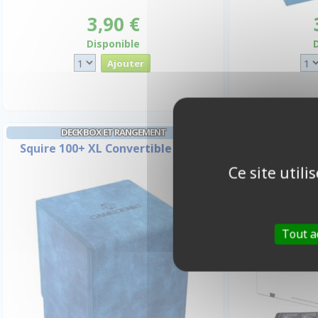
3,90 €
Disponible
DECK BOX ET RANGEMENT
PORTFOLIO P
Squire 100+ XL Convertible - Bleu
PRO-BINDER Po
de 9 cases (1
Ce site util
Tout a