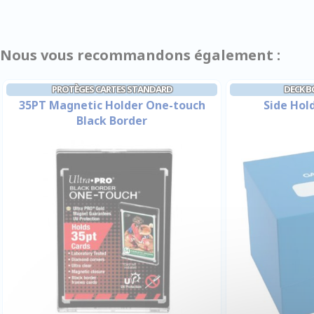
Nous vous recommandons également :
PROTÈGES CARTES STANDARD
DECK B
35PT Magnetic Holder One-touch
Side Hold
Black Border