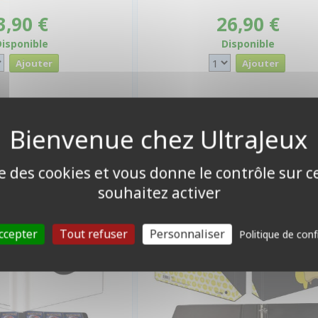
3,90 €
26,90 €
Disponible
Disponible
ROBINDER A4 - 9 CASES
CLASSEURS ET/OU FEUILLES
kéball - A4 - 20 pages
Grand Classeur À Anneaux - P
80 cartes recto-verso)
ise des cookies et vous donne le contrôle sur 
souhaitez activer
ccepter
Tout refuser
Personnaliser
Politique de conf