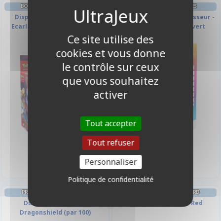
BOITE DE BOOSTERS FRANÇAIS
CLASSEURS ET/OU FEUILLES
Display 36 Boosters EV10 -
Lot De 10 Feuilles De Classeur -
Ecarlate et Violet - Rivalités
18 Cases - Sideload - vert
Destinées
Ce site utilise des
cookies et vous donne
le contrôle sur ceux
que vous souhaitez
activer
Tout accepter
5,90 €
349,90 €
Tout refuser
Disponible
Disponible
Personnaliser
Politique de confidentialité
PROTÈGES CARTES STANDARD
PROTÈGES CARTES STANDARD
Dual Matte - Glacier
par 65 - Card Back - Red
Dragonshield (par 100)