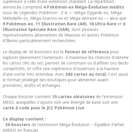
supérieure à celle d'une extension standard. La répartition
annoncée comprend
4 Pokémon-ex Méga-Évolution inédits
issus de Légendes Pokémon : Z-A — Méga-Zygarde-ex, Méga-
Mélodelfe-ex, Méga-Staross-ex et Méga-Airmure-ex — ainsi que
9 Pokémon-ex
,
11 Illustration Rare (AR)
,
18 Ultra Rare
et
6
Illustration Spéciale Rare (SAR)
, dont plusieurs
représentations alternatives de Miaouss et autres Pokémon
d'Illumis particulièrement recherchées.
Le display de 36 boosters est le
format de référence
pour
explorer pleinement l'extension : il maximise les chances d'obtenir
les cartes clés du set, permet de construire ou d'affiner ses decks
compétitifs, et offre une expérience d'ouverture à la hauteur
d'une sortie très attendue. Avec
360 cartes au total
, c'est aussi
le format privilégié des boutiques pour alimenter avant-
premières, drafts et échanges.
Chaque booster contient
10 cartes aléatoires
de l'extension
ME03, auxquelles s'ajoute soit une énergie de base soit une
carte à code pour le JCC Pokémon Live
.
Ce display contient :
-
36 boosters
de l'extension Méga-Évolution – Équilibre Parfait
(ME03) en français