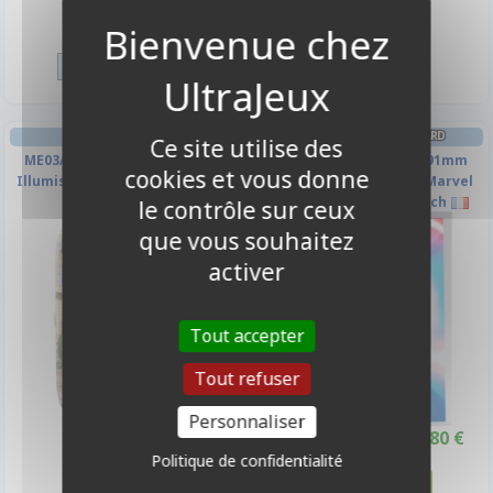
149,90 €
39,90 €
Disponible
Disponible
MINI-TIN
PROTÈGES CARTES STANDARD
Ce site utilise des
ME03/ME04 Méga-Évolution -
50 Prime Sleeves - 66x91mm
cookies et vous donne
Illumis : Drattak & Hélionceau
Standard Card Game - Marvel
Champions Scarlet Witch
le contrôle sur ceux
que vous souhaitez
-40%
activer
Tout accepter
Tout refuser
Personnaliser
14,90 €
4,80 €
8,00 €
Déstockage -40%
Politique de confidentialité
Disponible
Disponible