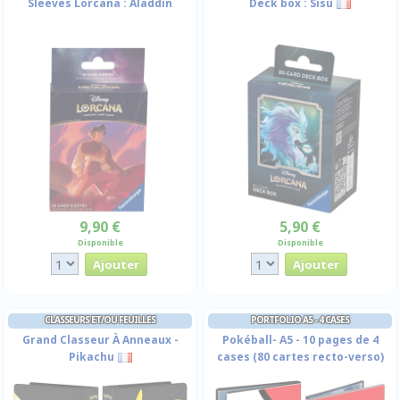
Sleeves Lorcana : Aladdin
Deck box : Sisu
9,90 €
5,90 €
Disponible
Disponible
CLASSEURS ET/OU FEUILLES
PORTFOLIO A5 - 4 CASES
Grand Classeur À Anneaux -
Pokéball- A5 - 10 pages de 4
Pikachu
cases (80 cartes recto-verso)