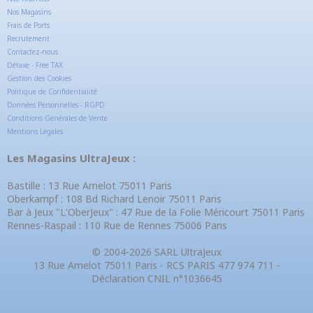
Nos Magasins
Frais de Ports
Recrutement
Contactez-nous
Détaxe - Free TAX
Gestion des Cookies
Politique de Confidentialité
Données Personnelles - RGPD
Conditions Générales de Vente
Mentions Légales
Les Magasins UltraJeux :
Bastille : 13 Rue Amelot 75011 Paris
Oberkampf : 108 Bd Richard Lenoir 75011 Paris
Bar à Jeux "L'OberJeux" : 47 Rue de la Folie Méricourt 75011 Paris
Rennes-Raspail : 110 Rue de Rennes 75006 Paris
© 2004-2026 SARL UltraJeux
13 Rue Amelot 75011 Paris - RCS PARIS 477 974 711 -
Déclaration CNIL n°1036645