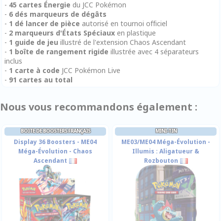
-
45 cartes Énergie
du JCC Pokémon
-
6 dés marqueurs de dégâts
-
1 dé lancer de pièce
autorisé en tournoi officiel
-
2 marqueurs d'États Spéciaux
en plastique
-
1 guide de jeu
illustré de l'extension Chaos Ascendant
-
1 boîte de rangement rigide
illustrée avec 4 séparateurs
inclus
-
1 carte à code
JCC Pokémon Live
-
91 cartes au total
Nous vous recommandons également :
BOITE DE BOOSTERS FRANÇAIS
MINI-TIN
Display 36 Boosters - ME04
ME03/ME04 Méga-Évolution -
Méga-Évolution - Chaos
Illumis : Aligatueur &
Ascendant
Rozbouton