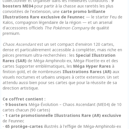
collectionner et organiser dans les meilleures conditions :
9
boosters ME04
pour partir à la chasse aux raretés les plus
convoitées de l'extension, une
carte promo brillante
Illustrations Rare exclusive de Feunnec
— le starter Feu de
Kalos, compagnon légendaire de la région — et un arsenal
d'accessoires officiels
The Pokémon Company
de qualité
premium.
Chaos Ascendant
est un set compact d'environ 120 cartes,
dense et particulièrement accessible à compléter, mais riche en
pièces premium ultra-recherchées : les
Special Illustration
Rares (SAR)
de Méga-Amphinobi-ex, Méga-Floette-ex et des
cartes Supporter emblématiques, les
Méga Hyper Rares
à
finition gold, et de nombreuses
Illustrations Rares (AR)
aux
visuels nocturnes et urbains uniques à cette extension. Un set
attendu aussi bien pour ses cartes que pour la réussite de sa
direction artistique.
Ce coffret contient :
-
9 boosters
Méga-Évolution – Chaos Ascendant (ME04) de 10
cartes chacun (90 cartes)
-
1 carte promotionnelle Illustrations Rare (AR) exclusive
de Feunnec
-
65 protège-cartes
illustrés à l'effigie de Méga-Amphinobi-ex