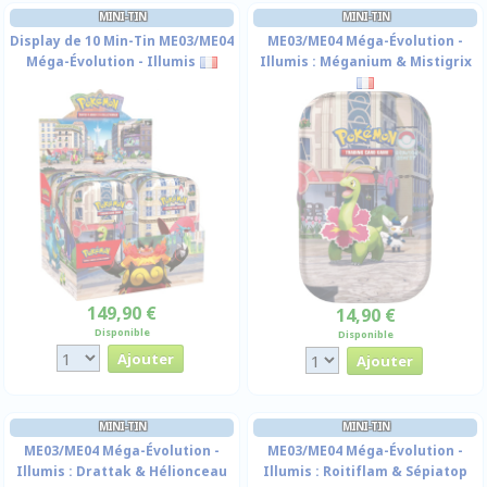
MINI-TIN
MINI-TIN
Display de 10 Min-Tin ME03/ME04
ME03/ME04 Méga-Évolution -
Méga-Évolution - Illumis
Illumis : Méganium & Mistigrix
149,90 €
14,90 €
Disponible
Disponible
MINI-TIN
MINI-TIN
ME03/ME04 Méga-Évolution -
ME03/ME04 Méga-Évolution -
Illumis : Drattak & Hélionceau
Illumis : Roitiflam & Sépiatop