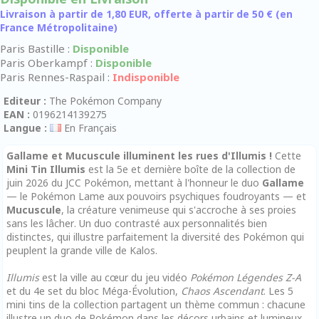
Livraison à partir de 1,80 EUR, offerte à partir de 50 € (en
France Métropolitaine)
Paris Bastille :
Disponible
Paris Oberkampf :
Disponible
Paris Rennes-Raspail :
Indisponible
Editeur :
The Pokémon Company
EAN :
0196214139275
Langue :
En Français
Gallame et Mucuscule illuminent les rues d'Illumis !
Cette
Mini Tin Illumis
est la 5e et dernière boîte de la collection de
juin 2026 du JCC Pokémon, mettant à l'honneur le duo
Gallame
— le Pokémon Lame aux pouvoirs psychiques foudroyants — et
Mucuscule
, la créature venimeuse qui s'accroche à ses proies
sans les lâcher. Un duo contrasté aux personnalités bien
distinctes, qui illustre parfaitement la diversité des Pokémon qui
peuplent la grande ville de Kalos.
Illumis
est la ville au cœur du jeu vidéo
Pokémon Légendes Z-A
et du 4e set du bloc Méga-Évolution,
Chaos Ascendant
. Les 5
mini tins de la collection partagent un thème commun : chacune
illustre un duo de Pokémon dans les décors urbains et lumineux