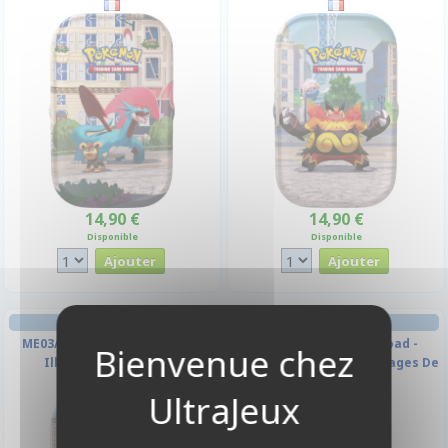
14,90 €
14,90 €
Disponible
Disponible
MINI-TIN
PORTFOLIO
ME03/ME04 Méga-Évolution -
Casual Album - SideLoad -
Illumis : Aligatueur &
Orange - 360 Cases (20 Pages De
Rozbouton
18 Cases)