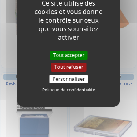
Ce site utilise des
cookies et vous donne
le contrôle sur ceux
que vous souhaitez
activer
14,90 €
17,90 €
Disponible
Disponible
Tout accepter
Tout refuser
DECK BOX ET RANGEMENT
DECK BOX ET RANGEMENT
Personnaliser
Deck Box Ultrapro - Bleu Roi (
Deck Box Rigide Transparent -
Pacific Blue )
15 Cartes
Politique de confidentialité