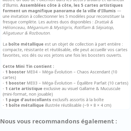
d'Illumis.
Assemblées côte à côte, les 5 cartes artistiques
forment un magnifique panorama de la ville d'Illumis
—
une invitation à collectionner les 5 modèles pour reconstituer la
fresque complète. Les autres duos disponibles :
Drattak &
Hélionceau
,
Méganium & Mystigrix
,
Rotiflam & Sépiatop
,
Aligatueur & Rozbouton
.
La
boîte métallique
est un objet de collection à part entière :
compacte, résistante et réutilisable, elle peut accueillir vos cartes
favorites, vos dés ou vos jetons une fois les boosters ouverts.
Cette Mini Tin contient :
-
1 booster
ME04 – Méga-Évolution – Chaos Ascendant (10
cartes)
-
1 booster
ME03 – Méga-Évolution – Équilibre Parfait (10 cartes)
-
1 carte artistique
exclusive au visuel Gallame & Mucuscule
(mini-format, non jouable)
-
1 page d'autocollants
exclusifs assortis à la boîte
-
1 boîte métallique
illustrée réutilisable (~9 × 8 × 4 cm)
Nous vous recommandons également :