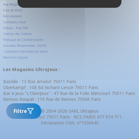
Nos Magasins
Frais de Ports
Recrutement
Contactez-nous
Détaxe - Free TAX
Gestion des Cookies
Politique de Confidentialité
Données Personnelles - RGPD
Conditions Générales de Vente
Mentions Légales
Les Magasins UltraJeux :
Bastille : 13 Rue Amelot 75011 Paris
Oberkampf : 108 Bd Richard Lenoir 75011 Paris
Bar à Jeux "L'OberJeux" : 47 Rue de la Folie Méricourt 75011 Paris
Rennes-Raspail : 110 Rue de Rennes 75006 Paris
Filtre
© 2004-2026 SARL UltraJeux
13 Rue Amelot 75011 Paris - RCS PARIS 477 974 711 -
Déclaration CNIL n°1036645