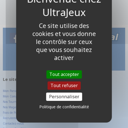
Ce site utilise des
cookies et vous donne
le contrôle sur ceux
que vous souhaitez
activer
Tout accepter
Le site internet UltraJeux.com
Tout refuser
Mon Panier
Personnaliser
Mon Compte Client
Nos Tournois
Politique de confidentialité
Nos Magasins
Frais de Ports
Recrutement
Contactez-nous