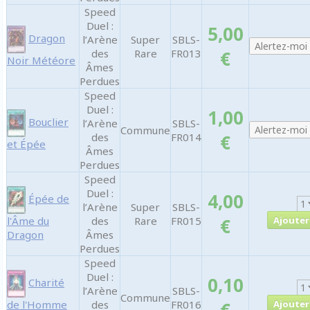
Speed
Duel :
5,00
Dragon
l’Arène
Super
SBLS-
des
Rare
FR013
€
Noir Météore
Âmes
Perdues
Speed
Duel :
1,00
Bouclier
l’Arène
SBLS-
Commune
des
FR014
€
et Épée
Âmes
Perdues
Speed
Duel :
4,00
Épée de
l’Arène
Super
SBLS-
l'Âme du
des
Rare
FR015
€
Dragon
Âmes
Perdues
Speed
Duel :
0,10
Charité
l’Arène
SBLS-
Commune
de l'Homme
des
FR016