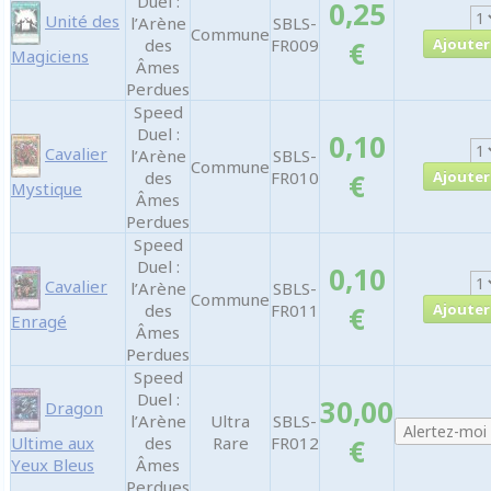
Duel :
0,25
Unité des
l’Arène
SBLS-
Commune
des
FR009
€
Magiciens
Âmes
Perdues
Speed
Duel :
0,10
Cavalier
l’Arène
SBLS-
Commune
des
FR010
€
Mystique
Âmes
Perdues
Speed
Duel :
0,10
Cavalier
l’Arène
SBLS-
Commune
des
FR011
€
Enragé
Âmes
Perdues
Speed
Duel :
30,00
Dragon
l’Arène
Ultra
SBLS-
Ultime aux
des
Rare
FR012
€
Yeux Bleus
Âmes
Perdues