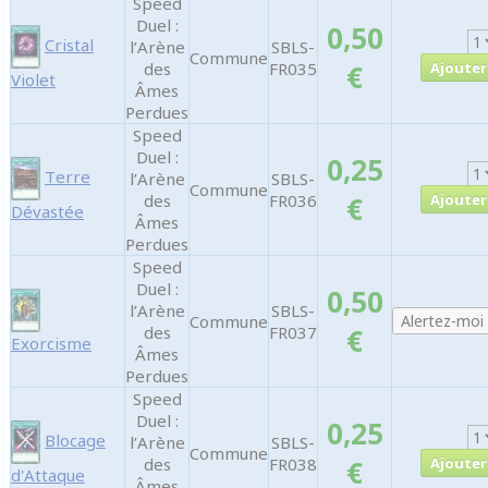
Speed
Duel :
0,50
Cristal
l’Arène
SBLS-
Commune
des
FR035
€
Violet
Âmes
Perdues
Speed
Duel :
0,25
Terre
l’Arène
SBLS-
Commune
des
FR036
€
Dévastée
Âmes
Perdues
Speed
Duel :
0,50
l’Arène
SBLS-
Commune
des
FR037
€
Exorcisme
Âmes
Perdues
Speed
Duel :
0,25
Blocage
l’Arène
SBLS-
Commune
des
FR038
€
d'Attaque
Âmes