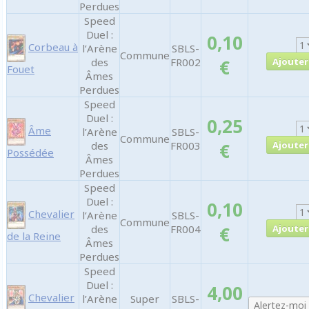
Perdues
Speed
Duel :
0,10
Corbeau à
l’Arène
SBLS-
Commune
des
FR002
€
Fouet
Âmes
Perdues
Speed
Duel :
0,25
Âme
l’Arène
SBLS-
Commune
des
FR003
€
Possédée
Âmes
Perdues
Speed
Duel :
0,10
Chevalier
l’Arène
SBLS-
Commune
des
FR004
€
de la Reine
Âmes
Perdues
Speed
Duel :
4,00
Chevalier
l’Arène
Super
SBLS-