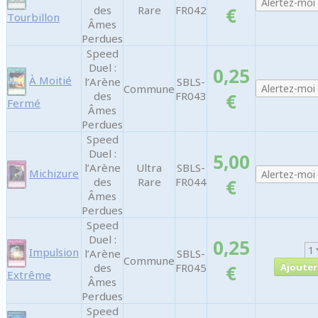
des
Rare
FR042
€
Tourbillon
Âmes
Perdues
Speed
Duel :
0,25
À Moitié
l’Arène
SBLS-
Commune
des
FR043
€
Fermé
Âmes
Perdues
Speed
Duel :
5,00
l’Arène
Ultra
SBLS-
Michizure
des
Rare
FR044
€
Âmes
Perdues
Speed
Duel :
0,25
Impulsion
l’Arène
SBLS-
Commune
des
FR045
€
Extrême
Âmes
Perdues
Speed