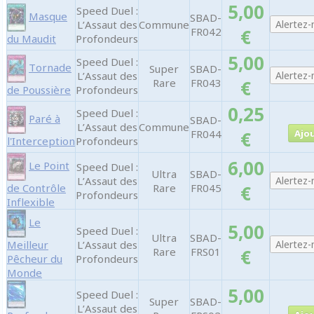
5,00
Speed Duel :
Masque
SBAD-
L’Assaut des
Commune
FR042
€
du Maudit
Profondeurs
5,00
Speed Duel :
Tornade
Super
SBAD-
L’Assaut des
Rare
FR043
€
de Poussière
Profondeurs
0,25
Speed Duel :
Paré à
SBAD-
L’Assaut des
Commune
FR044
€
l'Interception
Profondeurs
6,00
Le Point
Speed Duel :
Ultra
SBAD-
L’Assaut des
de Contrôle
Rare
FR045
€
Profondeurs
Inflexible
Le
5,00
Speed Duel :
Ultra
SBAD-
Meilleur
L’Assaut des
Rare
FRS01
€
Pêcheur du
Profondeurs
Monde
5,00
Speed Duel :
Super
SBAD-
L’Assaut des