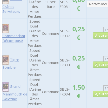
l’Arène
Super
SBLS-
Crânes
des
Rare
FR031
€
Serviteurs
Âmes
Perdues
Speed
Duel :
0,25
l’Arène
SBLS-
Commune
Commandant
des
FR032
€
Décomposé
Âmes
Perdues
Speed
Duel :
0,25
Tigre
l’Arène
SBLS-
Commune
des
FR033
€
Zombie
Âmes
Perdues
Speed
Duel :
1,50
Grand
l’Arène
SBLS-
Commune
Mammouth de
des
FR034
€
Goldfine
Âmes
Perdues