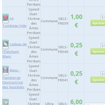
Perdues
Speed
Duel :
1,00
Le
l’Arène
SBLS-
Commune
des
FR039
€
Tombeau Vide
Âmes
Perdues
Speed
Duel :
0,25
Cadeau de
l’Arène
SBLS-
Commune
l'Éléphant
des
FR040
€
Blanc
Âmes
Perdues
Speed
Baou -
Duel :
0,25
l’Arène
SBLS-
Flamberge
Commune
des
FR041
€
Destructrice
Âmes
des Nuisibles
Perdues
Speed
Duel :
6,00
l’Arène
Ultra
SBLS-