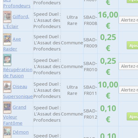
€
Profondeurs
Profondeurs
16,00
Speed Duel :
Gilford,
Ultra
SBAD-
L’Assaut des
Rare
FR008
€
L'Éclair
Profondeurs
0,25
Speed Duel :
Axe
SBAD-
L’Assaut des
Commune
FR009
€
Raider
Profondeurs
0,25
Speed Duel :
SBAD-
L’Assaut des
Commune
Récupération
FR010
€
Profondeurs
de Fusion
10,00
Speed Duel :
Oiseau
Ultra
SBAD-
L’Assaut des
Rare
FR011
€
Supersonique
Profondeurs
0,10
Grand
Speed Duel :
SBAD-
L’Assaut des
Commune
Voleur
FR012
€
Profondeurs
Fantôme
Démon
0,10
Speed Duel :