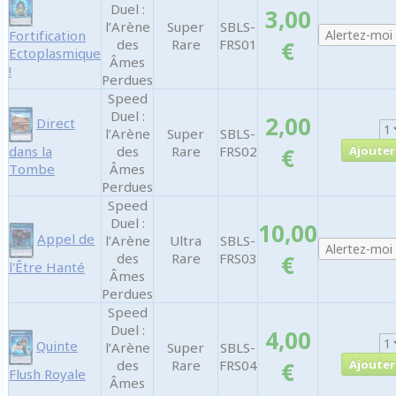
Duel :
3,00
l’Arène
Super
SBLS-
Fortification
des
Rare
FRS01
€
Ectoplasmique
Âmes
!
Perdues
Speed
Duel :
2,00
Direct
l’Arène
Super
SBLS-
dans la
des
Rare
FRS02
€
Tombe
Âmes
Perdues
Speed
Duel :
10,00
Appel de
l’Arène
Ultra
SBLS-
des
Rare
FRS03
€
l'Être Hanté
Âmes
Perdues
Speed
Duel :
4,00
Quinte
l’Arène
Super
SBLS-
des
Rare
FRS04
€
Flush Royale
Âmes