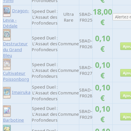
Yomi
Profondeurs
18,00
Dragon-
Speed Duel :
Ultra
SBAD-
L’Assaut des
Levia -
Rare
FR025
€
Profondeurs
Dédale
0,10
Speed Duel :
SBAD-
Destructeur
L’Assaut des
Commune
FR026
€
du Grand
Profondeurs
Bleu
0,10
Speed Duel :
SBAD-
L’Assaut des
Commune
Cultivateur
FR027
€
Profondeurs
Poissonborg
0,10
Speed Duel :
SBAD-
Imairuka
L’Assaut des
Commune
FR028
€
Profondeurs
0,10
Speed Duel :
SBAD-
L’Assaut des
Commune
FR029
€
Barbotine
Profondeurs
Speed Duel :