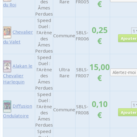
des
Rare
FR005
€
du Roi
Âmes
Perdues
Speed
Duel :
0,25
Chevalier
l’Arène
SBLS-
Commune
des
FR006
€
du Valet
Âmes
Perdues
Speed
Duel :
15,00
Alakan le
l’Arène
Ultra
SBLS-
Chevalier
des
Rare
FR007
€
Harlequin
Âmes
Perdues
Speed
Duel :
0,10
Diffusion
l’Arène
SBLS-
Commune
des
FR008
€
Ondulatoire
Âmes
Perdues
Speed