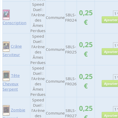
Speed
Duel :
0,25
l’Arène
SBLS-
Commune
des
FR024
€
Conscription
Âmes
Perdues
Speed
Duel :
0,25
Crâne
l’Arène
SBLS-
Commune
des
FR025
€
Serviteur
Âmes
Perdues
Speed
Duel :
0,25
Tête
l’Arène
SBLS-
Commune
Cheveux
des
FR026
€
Serpent
Âmes
Perdues
Speed
Duel :
0,25
Zombie
l’Arène
SBLS-
Commune
des
FR027
€