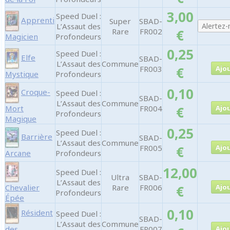
3,00
Speed Duel :
Apprenti
Super
SBAD-
L’Assaut des
Rare
FR002
€
Magicien
Profondeurs
0,25
Speed Duel :
Elfe
SBAD-
L’Assaut des
Commune
FR003
€
Mystique
Profondeurs
0,10
Croque-
Speed Duel :
SBAD-
L’Assaut des
Commune
Mort
FR004
€
Profondeurs
Magique
0,25
Speed Duel :
Barrière
SBAD-
L’Assaut des
Commune
FR005
€
Arcane
Profondeurs
12,00
Speed Duel :
Ultra
SBAD-
L’Assaut des
Chevalier
Rare
FR006
€
Profondeurs
Épée
0,10
Résident
Speed Duel :
SBAD-
L’Assaut des
Commune
des
FR007