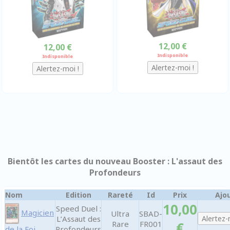
12,00 €
12,00 €
Indisponible
Indisponible
Bientôt les cartes du nouveau Booster : L'assaut des
Profondeurs
Nom
Edition
Rareté
Id
Prix
Ajou
10,00
Speed Duel :
Magicien
Ultra
SBAD-
L’Assaut des
Rare
FR001
€
de la Foi
Profondeurs