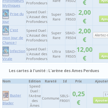
Profondeurs
Rare
FRS02
€
Profondeurs
Mythiques
2,00
Speed Duel :
Prise du
Super
SBAD-
L’Assaut des
Rare
FRS03
€
Jour
Profondeurs
2,00
C'est
Speed Duel :
Super
SBAD-
L’Assaut des
mon Jour de
Rare
FRS04
€
Profondeurs
Chance !
12,00
Speed Duel :
Infection
Ultra
SBAD-
L’Assaut des
Rare
FRS05
€
Virale
Profondeurs
Les cartes à l'unité : L'arène des Ames Perdues
Nom
Edition
Rareté
Id
Prix
Ajouter
Speed
Duel :
0,25
Buster
l’Arène
SBLS-
Commune
des
FR001
€
Blader
Âmes