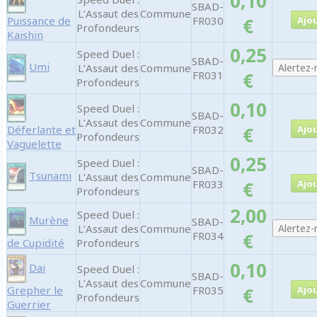
0,10
SBAD-
L’Assaut des
Commune
Puissance de
FR030
€
Profondeurs
Kaishin
0,25
Speed Duel :
SBAD-
Umi
L’Assaut des
Commune
FR031
€
Profondeurs
0,10
Speed Duel :
SBAD-
L’Assaut des
Commune
Déferlante et
FR032
€
Profondeurs
Vaguelette
0,25
Speed Duel :
SBAD-
Tsunami
L’Assaut des
Commune
FR033
€
Profondeurs
2,00
Speed Duel :
Murène
SBAD-
L’Assaut des
Commune
FR034
€
de Cupidité
Profondeurs
0,10
Dai
Speed Duel :
SBAD-
L’Assaut des
Commune
Grepher le
FR035
€
Profondeurs
Guerrier