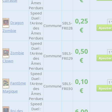
Cuirassé
Âmes
Perdues
Speed
Duel :
0,25
Dragon
l’Arène
SBLS-
Commune
des
FR028
€
Zombie
Âmes
Perdues
Speed
Duel :
0,50
Zombie
l’Arène
SBLS-
Commune
des
FR029
€
Clown
Âmes
Perdues
Speed
Duel :
0,10
Fantôme
l’Arène
SBLS-
Commune
des
FR030
€
Magique
Âmes
Perdues
Speed
Duel :
6,00
Roi des