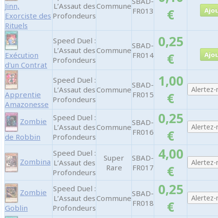
SBAD-
Jinn,
L’Assaut des
Commune
FR013
€
Exorciste des
Profondeurs
Rituels
0,25
Speed Duel :
SBAD-
L’Assaut des
Commune
Exécution
FR014
€
Profondeurs
d'un Contrat
1,00
Speed Duel :
SBAD-
L’Assaut des
Commune
Apprentie
FR015
€
Profondeurs
Amazonesse
0,25
Speed Duel :
Zombie
SBAD-
L’Assaut des
Commune
FR016
€
de Robbin
Profondeurs
4,00
Speed Duel :
Super
SBAD-
Zombina
L’Assaut des
Rare
FR017
€
Profondeurs
0,25
Speed Duel :
Zombie
SBAD-
L’Assaut des
Commune
FR018
€
Goblin
Profondeurs