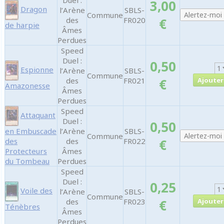
Duel :
3,00
Dragon
l’Arène
SBLS-
Commune
des
FR020
€
de harpie
Âmes
Perdues
Speed
Duel :
0,50
Espionne
l’Arène
SBLS-
Commune
des
FR021
€
Amazonesse
Âmes
Perdues
Speed
Attaquant
Duel :
0,50
en Embuscade
l’Arène
SBLS-
Commune
des
des
FR022
€
Protecteurs
Âmes
du Tombeau
Perdues
Speed
Duel :
0,25
Voile des
l’Arène
SBLS-
Commune
des
FR023
€
Ténèbres
Âmes
Perdues