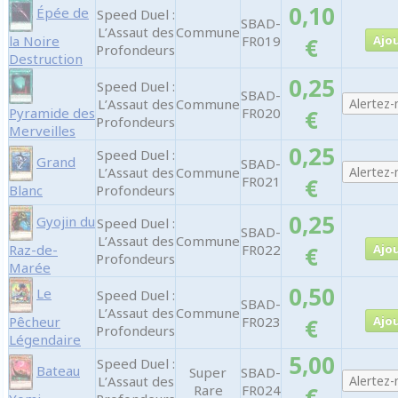
0,10
Épée de
Speed Duel :
SBAD-
L’Assaut des
Commune
la Noire
FR019
€
Profondeurs
Destruction
0,25
Speed Duel :
SBAD-
L’Assaut des
Commune
Pyramide des
FR020
€
Profondeurs
Merveilles
0,25
Speed Duel :
Grand
SBAD-
L’Assaut des
Commune
FR021
€
Blanc
Profondeurs
0,25
Gyojin du
Speed Duel :
SBAD-
L’Assaut des
Commune
Raz-de-
FR022
€
Profondeurs
Marée
0,50
Le
Speed Duel :
SBAD-
L’Assaut des
Commune
Pêcheur
FR023
€
Profondeurs
Légendaire
5,00
Speed Duel :
Bateau
Super
SBAD-
L’Assaut des
Rare
FR024
€