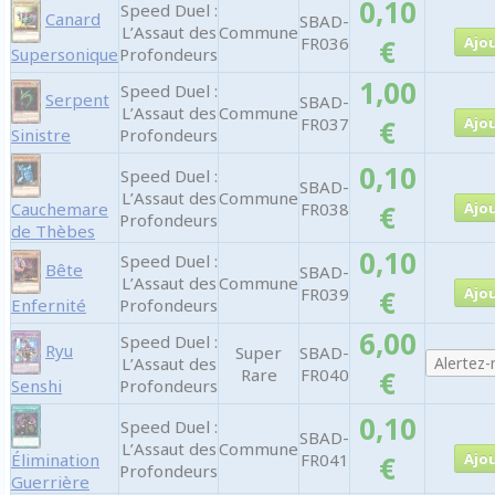
0,10
Speed Duel :
Canard
SBAD-
L’Assaut des
Commune
FR036
€
Supersonique
Profondeurs
1,00
Speed Duel :
Serpent
SBAD-
L’Assaut des
Commune
FR037
€
Sinistre
Profondeurs
0,10
Speed Duel :
SBAD-
L’Assaut des
Commune
Cauchemare
FR038
€
Profondeurs
de Thèbes
0,10
Speed Duel :
Bête
SBAD-
L’Assaut des
Commune
FR039
€
Enfernité
Profondeurs
6,00
Speed Duel :
Ryu
Super
SBAD-
L’Assaut des
Rare
FR040
€
Senshi
Profondeurs
0,10
Speed Duel :
SBAD-
L’Assaut des
Commune
Élimination
FR041
€
Profondeurs
Guerrière