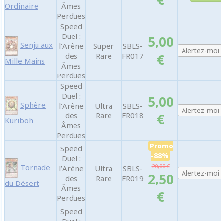
€
Ordinaire
Âmes
Perdues
Speed
Duel :
5,00
Senju aux
l’Arène
Super
SBLS-
des
Rare
FR017
€
Mille Mains
Âmes
Perdues
Speed
Duel :
5,00
Sphère
l’Arène
Ultra
SBLS-
des
Rare
FR018
€
Kuriboh
Âmes
Perdues
Promo
Speed
-88%
Duel :
20,00 €
Tornade
l’Arène
Ultra
SBLS-
2,50
des
Rare
FR019
du Désert
Âmes
€
Perdues
Speed