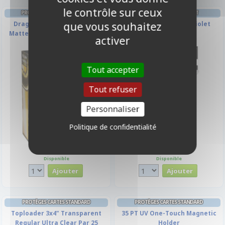
le contrôle sur ceux
PROTÈGES CARTES FORMAT JAP
DECK BOX ET RANGEMENT
que vous souhaitez
Dragon Shield Sleeves Mini
Deck Box Ultrapro - Violet
Matte - Yellow - Jaune - par 60
activer
Tout accepter
Tout refuser
Personnaliser
Politique de confidentialité
7,00 €
2,50 €
Disponible
Disponible
PROTÈGES CARTES STANDARD
PROTÈGES CARTES STANDARD
Toploader 3x4" Transparent
35 PT UV One-Touch Magnetic
Regular Ultra Clear Par 25
Holder