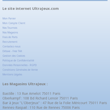
Le site internet UltraJeux.com
Mon Panier
Mon Compte Client
Nos Tournois
Nos Magasins
Frais de Ports
Recrutement
Contactez-nous
Détaxe - Free TAX
Gestion des Cookies
Politique de Confidentialité
Données Personnelles - RGPD
Conditions Générales de Vente
Mentions Légales
Les Magasins UltraJeux :
Bastille : 13 Rue Amelot 75011 Paris
Oberkampf : 108 Bd Richard Lenoir 75011 Paris
Bar à Jeux "L'OberJeux" : 47 Rue de la Folie Méricourt 75011 Paris
Rennes-Raspail : 110 Rue de Rennes 75006 Paris