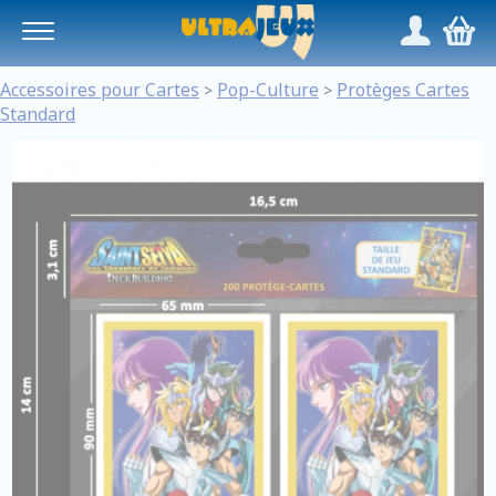
Panneau de gestion des cookies
/
,
Accessoires pour Cartes
Pop-Culture
Protèges Cartes
>
>
Standard