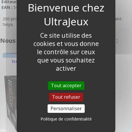
Editeur :
Yoka By Tsume
EAN :
5453003573845
200 protèges cartes format standard inspiré du mangas Saint-
Seiya.
Ce site utilise des
Nous vous recommandons également :
cookies et vous donne
le contrôle sur ceux
GESTION
que vous souhaitez
Star Wars Rébellion
activer
-10%
Tout accepter
Tout refuser
Personnaliser
Politique de confidentialité