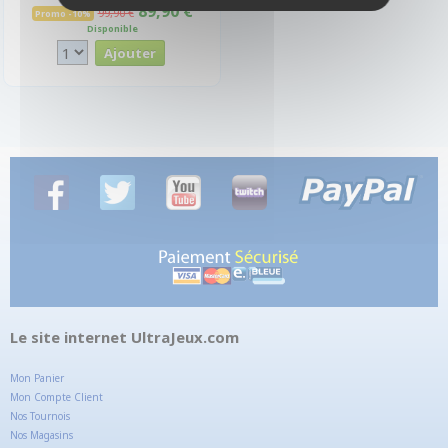
89,90 €
99,90 €
Promo -10%
Disponible
Le site internet UltraJeux.com
Mon Panier
Mon Compte Client
Nos Tournois
Nos Magasins