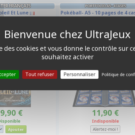
TER FRANÇAIS
PORTFOLIO A5 - 4 CASES
oleil Et Lune
Pokéball- A5 - 10 pages de 4 ca
cartes recto-verso)
ise des cookies et vous donne le contrôle sur 
souhaitez activer
ccepter
Tout refuser
Personnaliser
Politique de conf
9,90 €
11,90 €
Disponible
Indisponible