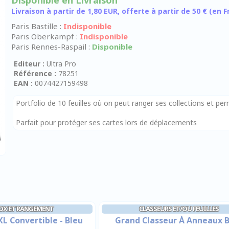
Disponible en Livraison
Livraison à partir de 1,80 EUR, offerte à partir de 50 € (en
Paris Bastille :
Indisponible
Paris Oberkampf :
Indisponible
Paris Rennes-Raspail :
Disponible
Editeur :
Ultra Pro
Référence :
78251
EAN :
0074427159498
Portfolio de 10 feuilles où on peut ranger ses collections et p
Parfait pour protéger ses cartes lors de déplacements
OX ET RANGEMENT
CLASSEURS ET/OU FEUILLES
XL Convertible - Bleu
Grand Classeur À Anneaux 