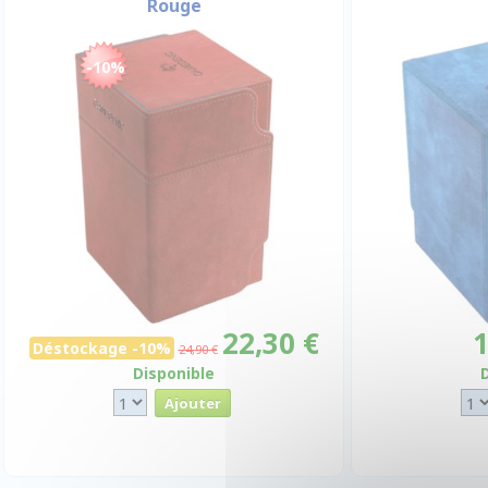
Rouge
-10%
22,30 €
1
Déstockage -10%
24,90 €
Disponible