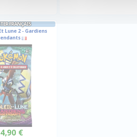
TER FRANÇAIS
 Et Lune 2 - Gardiens
cendants
4,90 €