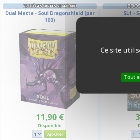
BOOS
PROTÈGES CARTES STANDARD
Dual Matte - Soul Dragonshield (par
SL1 - S
100)
Ce site util
Tout a
11,90 €
3
Disponible