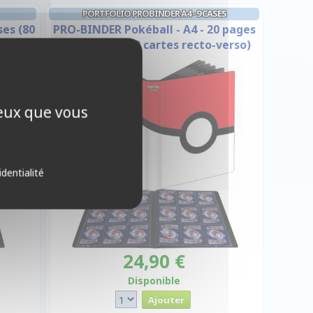
PORTFOLIO PROBINDER A4 - 9 CASES
ses (80
PRO-BINDER Pokéball - A4 - 20 pages
de 9 cases (180 cartes recto-verso)
ceux que vous
identialité
24,90 €
Disponible