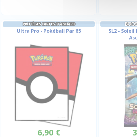
BOOS
PROTÈGES CARTES STANDARD
Ultra Pro - Pokéball Par 65
SL2 - Soleil
As
6,90 €
3