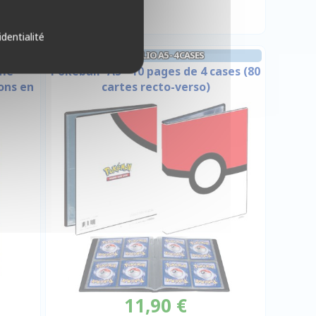
identialité
PORTFOLIO A5 - 4 CASES
rme
Pokéball- A5 - 10 pages de 4 cases (80
ions en
cartes recto-verso)
11,90 €