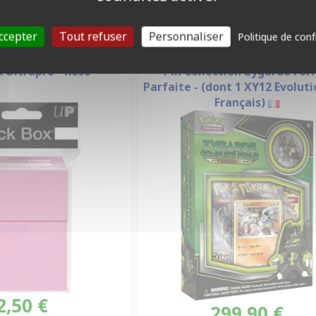
ccepter
Tout refuser
Personnaliser
Politique de conf
COFFRET 3 BOOSTERS
OX ET RANGEMENT
 Ultrapro - Rose
Pin Collection Zygarde Fo
Parfaite - (dont 1 XY12 Evolut
Français)
2,50 €
299,90 €