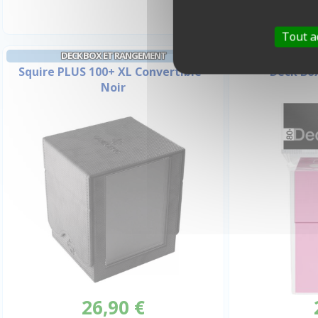
Tout a
DECK BOX ET RANGEMENT
DECK B
Squire PLUS 100+ XL Convertible -
Deck Box
Noir
26,90 €