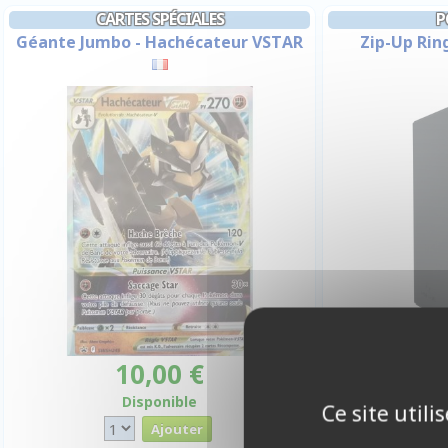
CARTES SPÉCIALES
P
Géante Jumbo - Hachécateur VSTAR
Zip-Up Ring
10,00 €
2
Disponible
Ce site util