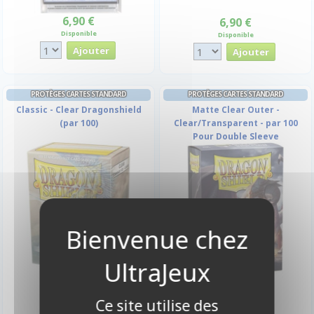
6,90 €
6,90 €
Disponible
Disponible
PROTÈGES CARTES STANDARD
PROTÈGES CARTES STANDARD
Classic - Clear Dragonshield
Matte Clear Outer -
(par 100)
Clear/Transparent - par 100
Pour Double Sleeve
9,90 €
11,90 €
Disponible
Disponible
Ce site utilise des