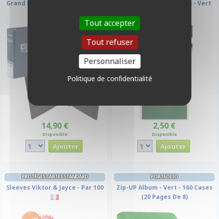
Grand Classeur À Anneaux Bleu
Deck Box - Forest Green - Vert
Forêt
Tout accepter
Tout refuser
Personnaliser
Politique de confidentialité
14,90 €
2,50 €
Disponible
Disponible
PROTÈGES CARTES STANDARD
PORTFOLIO
Sleeves Viktor & Jayce - Par 100
Zip-UP Album - Vert - 160 Cases
(20 Pages De 8)