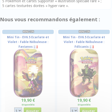
5 Pokémon et cartes Supporter « illustration spéciale rare » ;
5 cartes texturées dorées « hyper rare ».
Nous vous recommandons également :
MINI-TIN
MINI-TIN
Mini Tin - EV6.5 Ecarlate et
Mini Tin - EV6.5 Ecarlate et
Violet - Fable Nébuleuse :
Violet - Fable Nébuleuse :
Favianos
Félicanis
19,90 €
19,90 €
Disponible
Disponible