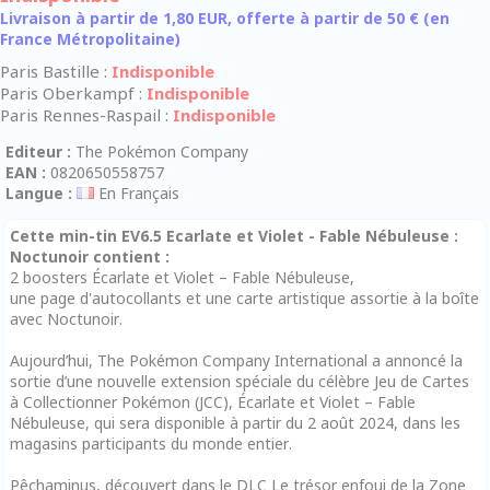
Livraison à partir de 1,80 EUR, offerte à partir de 50 € (en
France Métropolitaine)
Paris Bastille :
Indisponible
Paris Oberkampf :
Indisponible
Paris Rennes-Raspail :
Indisponible
Editeur :
The Pokémon Company
EAN :
0820650558757
Langue :
En Français
Cette min-tin EV6.5 Ecarlate et Violet - Fable Nébuleuse :
Noctunoir contient :
2 boosters Écarlate et Violet – Fable Nébuleuse,
une page d'autocollants et une carte artistique assortie à la boîte
avec Noctunoir.
Aujourd’hui, The Pokémon Company International a annoncé la
sortie d’une nouvelle extension spéciale du célèbre Jeu de Cartes
à Collectionner Pokémon (JCC), Écarlate et Violet – Fable
Nébuleuse, qui sera disponible à partir du 2 août 2024, dans les
magasins participants du monde entier.
Pêchaminus, découvert dans le DLC Le trésor enfoui de la Zone