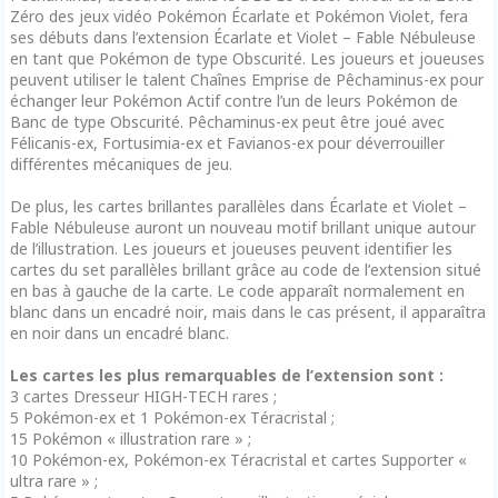
Zéro des jeux vidéo Pokémon Écarlate et Pokémon Violet, fera
ses débuts dans l’extension Écarlate et Violet – Fable Nébuleuse
en tant que Pokémon de type Obscurité. Les joueurs et joueuses
peuvent utiliser le talent Chaînes Emprise de Pêchaminus-ex pour
échanger leur Pokémon Actif contre l’un de leurs Pokémon de
Banc de type Obscurité. Pêchaminus-ex peut être joué avec
Félicanis-ex, Fortusimia-ex et Favianos-ex pour déverrouiller
différentes mécaniques de jeu.
De plus, les cartes brillantes parallèles dans Écarlate et Violet –
Fable Nébuleuse auront un nouveau motif brillant unique autour
de l’illustration. Les joueurs et joueuses peuvent identifier les
cartes du set parallèles brillant grâce au code de l’extension situé
en bas à gauche de la carte. Le code apparaît normalement en
blanc dans un encadré noir, mais dans le cas présent, il apparaîtra
en noir dans un encadré blanc.
Les cartes les plus remarquables de l’extension sont :
3 cartes Dresseur HIGH-TECH rares ;
5 Pokémon-ex et 1 Pokémon-ex Téracristal ;
15 Pokémon « illustration rare » ;
10 Pokémon-ex, Pokémon-ex Téracristal et cartes Supporter «
ultra rare » ;