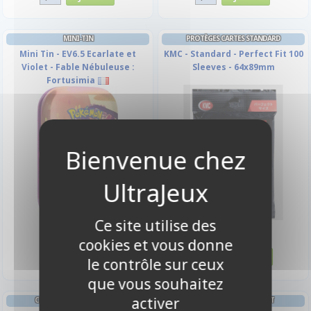
MINI-TIN
PROTÈGES CARTES STANDARD
Mini Tin - EV6.5 Ecarlate et
KMC - Standard - Perfect Fit 100
Violet - Fable Nébuleuse :
Sleeves - 64x89mm
Fortusimia
Ce site utilise des
3,90 €
19,90 €
cookies et vous donne
Disponible
Disponible
le contrôle sur ceux
que vous souhaitez
activer
CLASSEURS ET/OU FEUILLES
DECK BOX ET RANGEMENT