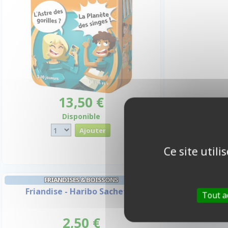
13,50 €
Disponible
Ce site util
FRIANDISES & BOISSONS
Friandise - Haribo Sachet
Tout a
2,50 €