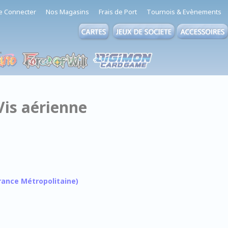
e Connecter
Nos Magasins
Frais de Port
Tournois & Evènements
Vis aérienne
 France Métropolitaine)