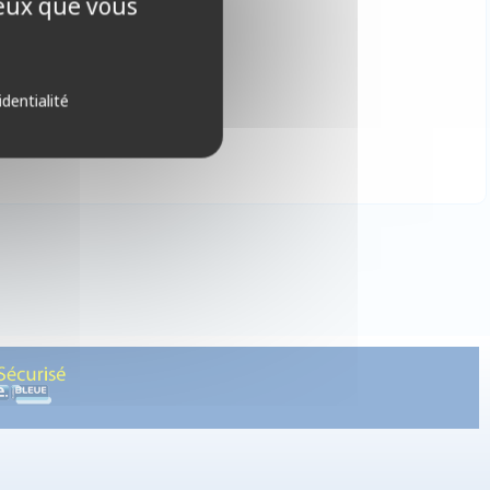
ceux que vous
tion !
identialité