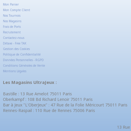
Mon Panier
Mon Compte Client
Nos Tournois
Nos Magasins
Frais de Ports
Recrutement
Contactez-nous
Détaxe - Free TAX
Gestion des Cookies
Politique de Confidentialité
Données Personnelles - RGPD
Conditions Générales de Vente
Mentions Légales
Les Magasins UltraJeux :
Bastille : 13 Rue Amelot 75011 Paris
Oberkampf : 108 Bd Richard Lenoir 75011 Paris
Bar à Jeux "L'OberJeux" : 47 Rue de la Folie Méricourt 75011 Paris
Rennes-Raspail : 110 Rue de Rennes 75006 Paris
13 Rue