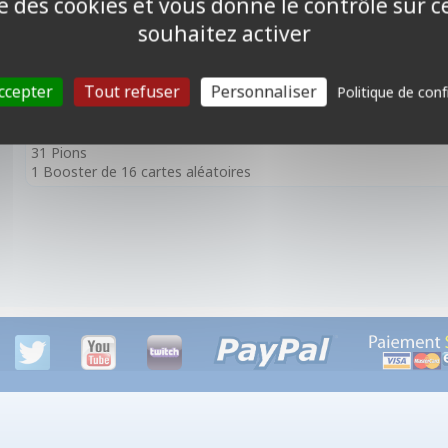
ise des cookies et vous donne le contrôle sur 
En bonus, 1 booster Sans Foi Ni Loi pour compléter votre collec
souhaitez activer
Contenu :
1 Deck Préconstruit de 50 cartes
ccepter
Tout refuser
Personnaliser
Politique de conf
1 Carte Base
1 Carte Leader
3 Cartes Jeton recto/verso
31 Pions
1 Booster de 16 cartes aléatoires