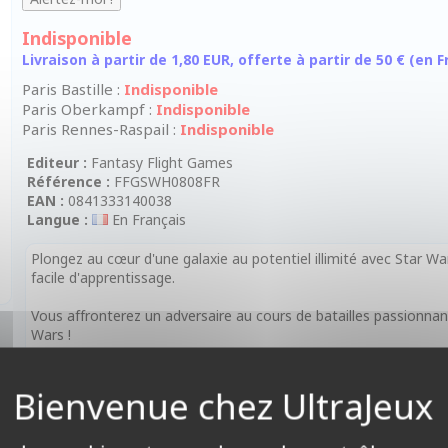
Indisponible
Livraison à partir de 1,80 EUR, offerte à partir de 50 € (en
Paris Bastille :
Indisponible
Paris Oberkampf :
Indisponible
Paris Rennes-Raspail :
Indisponible
Editeur :
Fantasy Flight Games
Référence :
FFGSWH0808FR
EAN :
0841333140038
Langue :
En Français
Plongez au cœur d'une galaxie au potentiel illimité avec Star War
facile d'apprentissage.
Vous affronterez un adversaire au cours de batailles passionnan
Wars !
Révélez votre main au moment opportun avec ce deck de démar
Vous y trouverez la carte Leader de Padmé Amidala, ainsi qu'un
ce personnage. Ce deck intègre des cartes provenant des sets pr
exemplaires chacune) et les pions nécessaires à la partie.