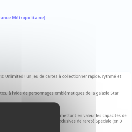
 France Métropolitaine)
s: Unlimited ! un jeu de cartes à collectionner rapide, rythmé et
tes, à l'aide de personnages emblématiques de la galaxie Star
rage Jabba le Hutt.
 deck préconstruit de 50 cartes mettant en valeur les capacités de
écédents, ainsi que 4 cartes exclusives de rareté Spéciale (en 3