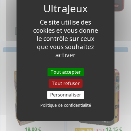
2,90 €
29,90 €
Ce site utilise des
Disponible
Disponible
cookies et vous donne
le contrôle sur ceux
que vous souhaitez
AMBIANCE
GESTION
activer
Bang! Duel
Unanimo
Tout accepter
-10%
Tout refuser
Personnaliser
Politique de confidentialité
18,00 €
12,15 €
13,50 €
Promo -10%