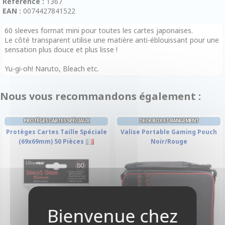
Référence :
1367
EAN :
0074427841522
60 sleeves format mini pour toutes les cartes japonaises.
Le côté transparent utilise une matière anti-éblouissant pour une
sensation plus douce et plus lisse !
Yu-gi-oh! Naruto, Bleach etc.
Nous vous recommandons également :
PROTÈGES CARTES SPÉCIAUX
DECK BOX ET RANGEMENT
Protèges Cartes Taille Spéciale
Valise Portable Gaming Pouch
(69x69mm) 50 Pièces
Noir/Rouge