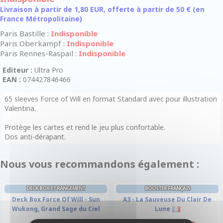
Livraison à partir de 1,80 EUR, offerte à partir de 50 € (en
France Métropolitaine)
Paris Bastille :
Indisponible
Paris Oberkampf :
Indisponible
Paris Rennes-Raspail :
Indisponible
Editeur :
Ultra Pro
EAN :
074427846466
65 sleeves Force of Will en format Standard avec pour illustration
Valentina.
Protège les cartes et rend le jeu plus confortable.
Dos anti-dérapant.
Nous vous recommandons également :
DECK BOX ET RANGEMENT
BOOSTER FRANÇAIS
Deck Box Force Of Will - Sun
A3 - La Sauveuse Du Clair De
Wukong, Grand Sage du Ciel
Lune