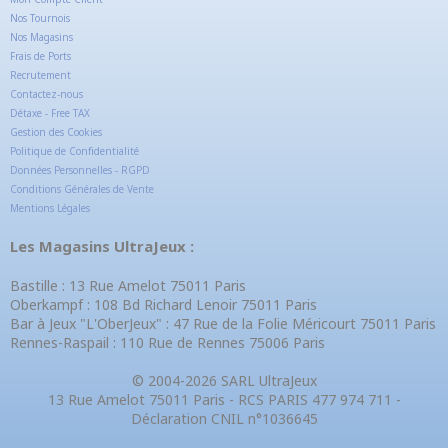
Nos Tournois
Nos Magasins
Frais de Ports
Recrutement
Contactez-nous
Détaxe - Free TAX
Gestion des Cookies
Politique de Confidentialité
Données Personnelles - RGPD
Conditions Générales de Vente
Mentions Légales
Les Magasins UltraJeux :
Bastille : 13 Rue Amelot 75011 Paris
Oberkampf : 108 Bd Richard Lenoir 75011 Paris
Bar à Jeux "L'OberJeux" : 47 Rue de la Folie Méricourt 75011 Paris
Rennes-Raspail : 110 Rue de Rennes 75006 Paris
© 2004-2026 SARL UltraJeux
13 Rue Amelot 75011 Paris - RCS PARIS 477 974 711 -
Déclaration CNIL n°1036645