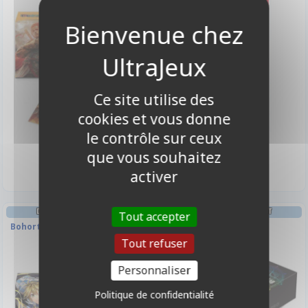
Ce site utilise des
cookies et vous donne
le contrôle sur ceux
3,50 €
3,90 €
Disponible
Indisponible
que vous souhaitez
activer
DECK BOX ET RANGEMENT
DECK BOX ET RANGEMENT
Tout accepter
Bohort, Le Chasseur De Retour
Magic Circle
Tout refuser
Personnaliser
Politique de confidentialité