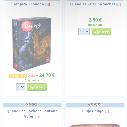
Mr Jack - London
Friandise - Haribo Sachet
2,50 €
Disponible
-10%
24,70 €
27,50 €
Promo -10%
Disponible
GESTION
AMBIANCE
Quand Les Cochons Sauront
Ouga Bouga
Voler