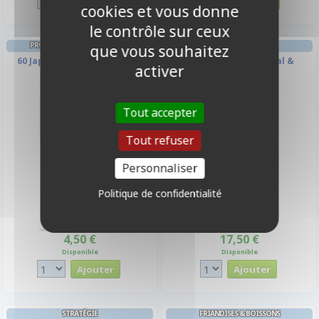
cookies et vous donne
le contrôle sur ceux
PROTÈGES CARTES FORMAT JAP
JEU DE CARTES
que vous souhaitez
60 Japanese Prime Sleeves -
Colt Express : Marshal &
activer
Blanc
Prisonniers
Tout accepter
Tout refuser
Personnaliser
Politique de confidentialité
4,50 €
17,50 €
Disponible
Disponible
STRATÉGIE
FRIANDISES & BOISSONS