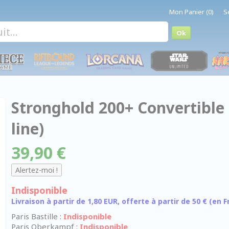
Mon Panier (0)
S
Stronghold 200+ Convertible 
line)
39,90 €
Indisponible
Livraison à partir de 1,80 EUR, offerte à partir de 50 € (en
Paris Bastille :
Indisponible
Paris Oberkampf :
Indisponible