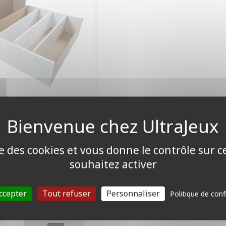
2,00 €
ndisponible
ise des cookies et vous donne le contrôle sur 
souhaitez activer
RS ET/OU FEUILLES
lles De 9 Cases - Silver
ccepter
Tout refuser
Personnaliser
Politique de conf
Series