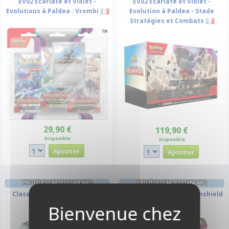
EV02 Ecarlate et Violet -
EV02 Ecarlate et Violet -
Evolutions à Paldea : Vrombi
Evolution à Paldea - Stade
Stratégies et Combats
29,90 €
119,90 €
Disponible
Disponible
PROTÈGES CARTES STANDARD
PROTÈGES CARTES STANDARD
Classic- Black Dragonshield
Dual Matte - Fury Dragonshield
(par 100)
(par 100)