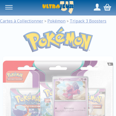
Panneau de gestion des cookies
/
,
Cartes à Collectionner
Pokémon
Tripack 3 Boosters
>
>