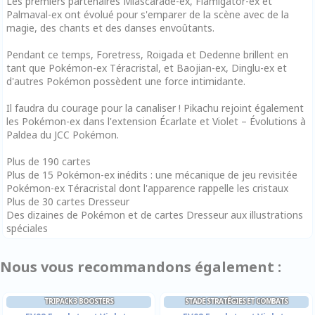
Les premiers partenaires Miascarade-ex, Flâmigator-ex et
Palmaval-ex ont évolué pour s'emparer de la scène avec de la
magie, des chants et des danses envoûtants.
Pendant ce temps, Foretress, Roigada et Dedenne brillent en
tant que Pokémon-ex Téracristal, et Baojian-ex, Dinglu-ex et
d'autres Pokémon possèdent une force intimidante.
Il faudra du courage pour la canaliser ! Pikachu rejoint également
les Pokémon-ex dans l'extension Écarlate et Violet – Évolutions à
Paldea du JCC Pokémon.
Plus de 190 cartes
Plus de 15 Pokémon-ex inédits : une mécanique de jeu revisitée
Pokémon-ex Téracristal dont l'apparence rappelle les cristaux
Plus de 30 cartes Dresseur
Des dizaines de Pokémon et de cartes Dresseur aux illustrations
spéciales
Nous vous recommandons également :
TRIPACK 3 BOOSTERS
STADE STRATÉGIES ET COMBATS