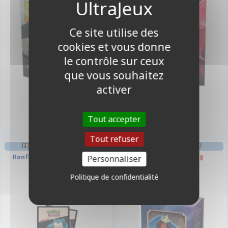
Ce site utilise des
cookies et vous donne
le contrôle sur ceux
que vous souhaitez
activer
9,90 €
11,90 €
Disponible
Disponible
Tout accepter
Tout refuser
PROTÈGES CARTES STANDARD
DECK BOX ET RANGEMENT
Ronflex et Goinfrex - Par 65
Deck box : Tiana
Personnaliser
Politique de confidentialité