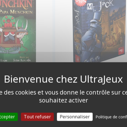
-10%
8,55 €
24,70
10%
Promo -10%
9,50 €
27,50 €
ndisponible
Disponible
ise des cookies et vous donne le contrôle sur 
souhaitez activer
ccepter
Tout refuser
Personnaliser
Politique de conf