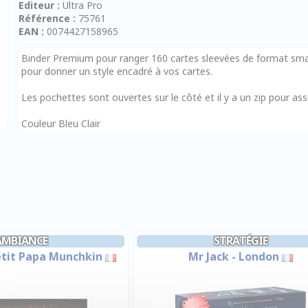
Editeur :
Ultra Pro
Référence :
75761
EAN :
0074427158965
Binder Premium pour ranger 160 cartes sleevées de format smal
pour donner un style encadré à vos cartes.
Les pochettes sont ouvertes sur le côté et il y a un zip pour as
Couleur Bleu Clair
AMBIANCE
STRATÉGIE
etit Papa Munchkin
Mr Jack - London