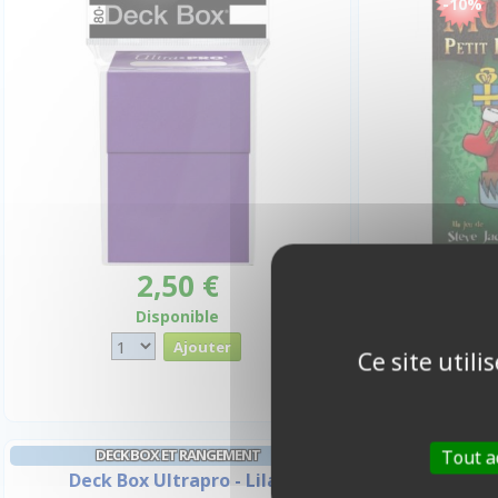
-10%
2,50 €
Promo -
Disponible
I
Ce site util
DECK BOX ET RANGEMENT
Tout a
Deck Box Ultrapro - Lilas