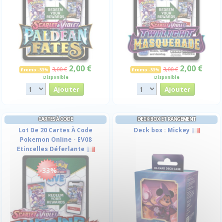
2,00 €
2,00 €
3,00 €
3,00 €
Promo -33%
Promo -33%
Disponible
Disponible
CARTES À CODE
DECK BOX ET RANGEMENT
Lot De 20 Cartes À Code
Deck box : Mickey
Pokemon Online - EV08
Etincelles Déferlante
-33%