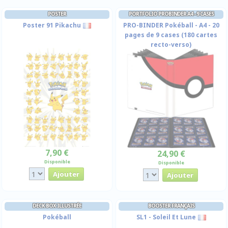
POSTER
PORTFOLIO PROBINDER A4 - 9 CASES
Poster 91 Pikachu
PRO-BINDER Pokéball - A4 - 20
pages de 9 cases (180 cartes
recto-verso)
7,90 €
24,90 €
Disponible
Disponible
DECK BOX ILLUSTRÉE
BOOSTER FRANÇAIS
Pokéball
SL1 - Soleil Et Lune