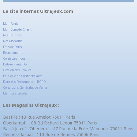
Le site internet UltraJeux.com
Mon Panier
Mon Compte Client
Nos Tournois
Nos Magasins
Frais de Ports
Recrutement
Contactez-nous
Détaxe - Free TAX
Gestion des Cookies
Politique de Confidentialité
Données Personnelles - RGPD
Conditions Générales de Vente
Mentions Légales
Les Magasins UltraJeux :
Bastille : 13 Rue Amelot 75011 Paris
Oberkampf : 108 Bd Richard Lenoir 75011 Paris
Bar à Jeux "L'OberJeux" : 47 Rue de la Folie Méricourt 75011 Paris
Rennes-Raspail : 110 Rue de Rennes 75006 Paris