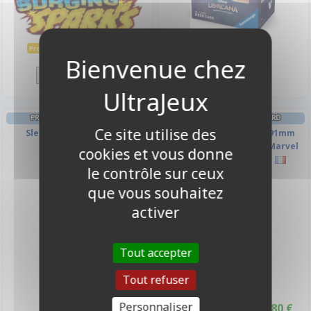
5,90 €
2,00 €
3,00 €
Promo -33%
Disponible
Disponible
PROTÈGES CARTES STANDARD
PROTÈGES CARTES STANDARD
Ce site utilise des
Sleeves Lorcana : Tiana
50 Prime Sleeves - 66x91mm
Standard Card Game - Marvel
cookies et vous donne
Champions She-Hulk
le contrôle sur ceux
-40%
que vous souhaitez
activer
Tout accepter
Tout refuser
Personnaliser
9,90 €
4,80 €
8,00 €
Déstockage -40%