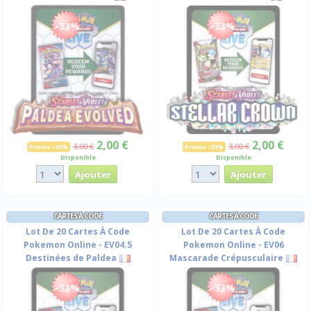
-33%
-33%
2,00 €
2,00 €
3,00 €
3,00 €
Promo -33%
Promo -33%
Disponible
Disponible
CARTES À CODE
CARTES À CODE
Lot De 20 Cartes À Code
Lot De 20 Cartes À Code
Pokemon Online - EV04.5
Pokemon Online - EV06
Destinées de Paldea
Mascarade Crépusculaire
-33%
-33%