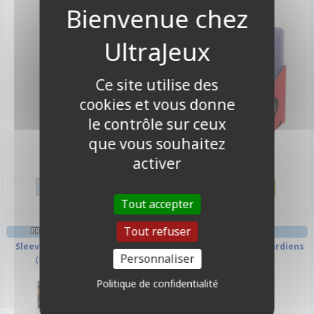
Ce site utilise des
cookies et vous donne
le contrôle sur ceux
que vous souhaitez
6,00 €
3,00 €
activer
Disponible
Disponible
Tout accepter
Tout refuser
PROTÈGES CARTES STANDARD
BOOSTER FRANÇAIS
Sleeves Ultra-pro Oversized
SL2 - Soleil Et Lune 2 - Gardiens
Personnaliser
(89x127) Par 40 Noir
Ascendants
Politique de confidentialité