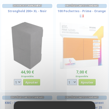
DECK BOX ET RANGEMENT
PROTÈGES CARTES STANDARD
Stronghold 200+ XL - Noir
100 Pochettes - Prime - Orange
44,90 €
7,00 €
Disponible
Disponible
PROTÈGES CARTES STANDARD
PROTÈGES CARTES STANDARD
KMC - Blue Hyper Mat (Bleu &
Toploader 3x4" Transparent
Matte par 64)
Regular Ultra Clear Par 25