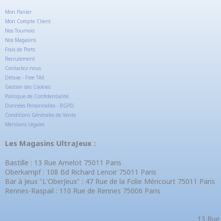
Mon Panier
Mon Compte Client
Nos Tournois
Nos Magasins
Frais de Ports
Recrutement
Contactez-nous
Détaxe - Free TAX
Gestion des Cookies
Politique de Confidentialité
Données Personnelles - RGPD
Conditions Générales de Vente
Mentions Légales
Les Magasins UltraJeux :
Bastille : 13 Rue Amelot 75011 Paris
Oberkampf : 108 Bd Richard Lenoir 75011 Paris
Bar à Jeux "L'OberJeux" : 47 Rue de la Folie Méricourt 75011 Paris
Rennes-Raspail : 110 Rue de Rennes 75006 Paris
13 Rue