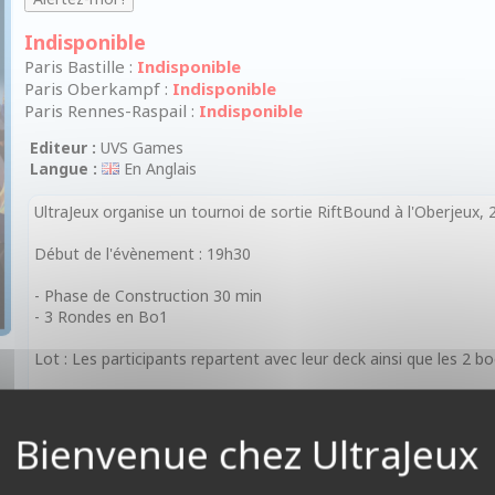
Indisponible
Paris Bastille :
Indisponible
Paris Oberkampf :
Indisponible
Paris Rennes-Raspail :
Indisponible
Editeur :
UVS Games
Langue :
En Anglais
UltraJeux organise un tournoi de sortie RiftBound à l'Oberjeux, 
Début de l'évènement : 19h30
- Phase de Construction 30 min
- 3 Rondes en Bo1
Lot : Les participants repartent avec leur deck ainsi que les 2 boo
Nous invitons tous nos joueurs à créer un compte sur :
https://locator.riftbound.uvsgames.com/djauth/login
Afin de faciliter leur enregistrement sur carde.io