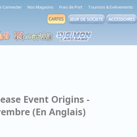
e Connecter
Nos Magasins
Frais de Port
Tournois & Evènements
ease Event Origins -
vembre (En Anglais)