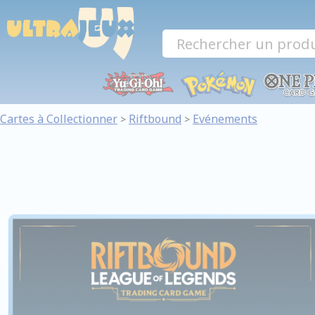
Panneau de gestion des cookies
Cartes à Collectionner
Riftbound
Evénements
>
>