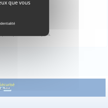
ceux que vous
ons, vous serez averti par mail.
identialité
ombre de joueurs.
nsi que les promos des champions.