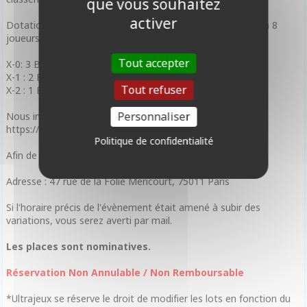
que vous souhaitez
activer
Dotations indicatives dans le cadre d'un tournoi Complet à 8
joueurs (BO1)* :
Tout accepter
X-0: 3 Boosters Spiritforged
X-1 : 2 Boosters Spiritforged
Tout refuser
X-2 : 1 Boosters Spiritforged
Personnaliser
Nous invitons tous nos joueurs à créer un compte sur :
https://locator.riftbound.uvsgames.com/djauth/login
Politique de confidentialité
Afin de faciliter leur enregistrement sur carde.io
Adresse : 47 rue de la Folie Méricourt, 75011 Paris
Si l'horaire précis de l'évènement était amené à subir des
variations, vous serez averti par mail.
Les places sont nominatives.
Réservation Non Annulable / Non Remboursable
*Ultrajeux se réserve le droit de modifier les lots en fonction du