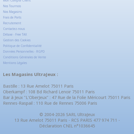
Mon Compte Client
Nos Tournois
Nos Magasins
Frais de Ports
Recrutement
Contactez-nous
Détaxe - Free TAX
Gestion des Cookies
Politique de Confidentialité
Données Personnelles - RGPD
Conditions Générales de Vente
Mentions Légales
Les Magasins UltraJeux :
Bastille : 13 Rue Amelot 75011 Paris
Oberkampf : 108 Bd Richard Lenoir 75011 Paris
Bar à Jeux "L'OberJeux" : 47 Rue de la Folie Méricourt 75011 Paris
Rennes-Raspail : 110 Rue de Rennes 75006 Paris
© 2004-2026 SARL UltraJeux
13 Rue Amelot 75011 Paris - RCS PARIS 477 974 711 -
Déclaration CNIL n°1036645