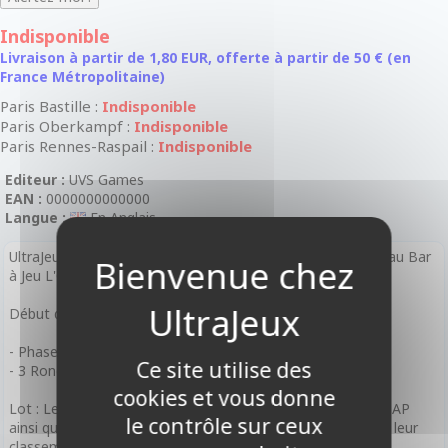
Indisponible
Livraison à partir de 1,80 EUR, offerte à partir de 50 € (en
France Métropolitaine)
Paris Bastille :
Indisponible
Paris Oberkampf :
Indisponible
Paris Rennes-Raspail :
Indisponible
Editeur :
UVS Games
EAN :
0000000000000
Langue :
En Anglais
UltraJeux organise un tournoi d'avant-première RiftBound au Bar
à Jeu L'Oberjeux
Début de l'évènement : 19h00
- Phase de Construction 30 min
Ce site utilise des
- 3 Rondes en Bo1
cookies et vous donne
Lot : Les participants repartent avec le contenu de leur kit AP
le contrôle sur ceux
ainsi que des boosters de l'édition en cours en fonction de leur
classement.