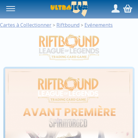
Panneau de gestion des cookies
/
,
Cartes à Collectionner
Riftbound
Evénements
>
>