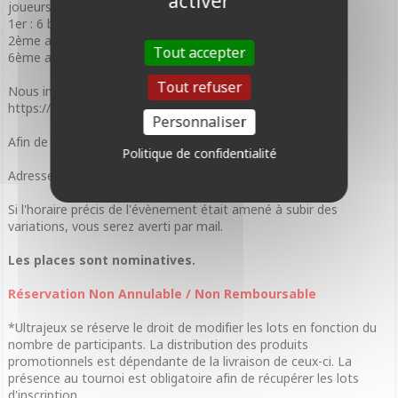
activer
joueurs (BO1)* :
1er : 6 boosters Riftbound
2ème au 5ème : 3 Boosters Riftbound
Tout accepter
6ème au 11ème : 1 Booster Riftbound
Tout refuser
Nous invitons tous nos joueurs à créer un compte sur :
https://locator.riftbound.uvsgames.com/djauth/login
Personnaliser
Afin de faciliter leur enregistrement sur carde.io
Politique de confidentialité
Adresse : 13 rue Amelot, 75011 Paris
Si l'horaire précis de l'évènement était amené à subir des
variations, vous serez averti par mail.
Les places sont nominatives.
Réservation Non Annulable / Non Remboursable
*Ultrajeux se réserve le droit de modifier les lots en fonction du
nombre de participants. La distribution des produits
promotionnels est dépendante de la livraison de ceux-ci. La
présence au tournoi est obligatoire afin de récupérer les lots
d'inscription.