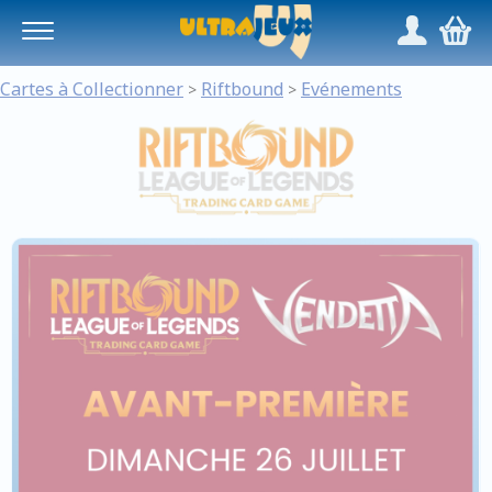
Panneau de gestion des cookies
/
,
Cartes à Collectionner
Riftbound
Evénements
>
>