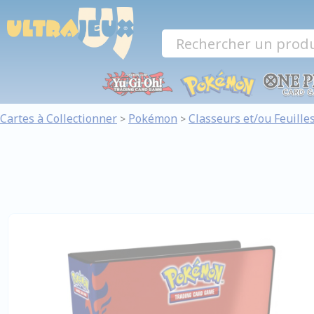
Panneau de gestion des cookies
Cartes à Collectionner
Pokémon
Classeurs et/ou Feuille
>
>