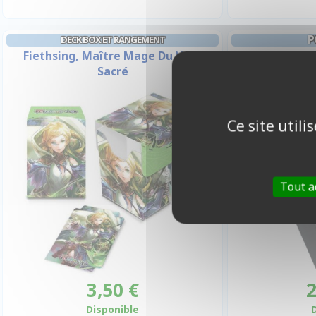
P
DECK BOX ET RANGEMENT
Fiethsing, Maître Mage Du Vent
Prime Album -
Sacré
Pa
Ce site util
Tout a
3,50 €
2
Disponible