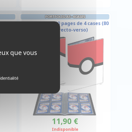
PORTFOLIO A5 - 4 CASES
hield
Pokéball- A5 - 10 pages de 4 cases (80
cartes recto-verso)
ceux que vous
identialité
11,90 €
Indisponible