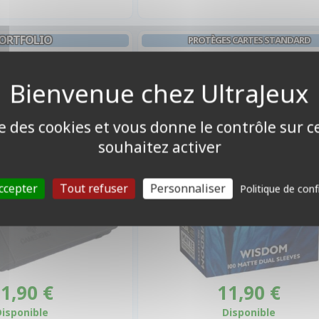
ORTFOLIO
PROTÈGES CARTES STANDARD
 Noir - 360 Cases (20
Dual Matte - Wisdom Dragons
ges De 18)
(par 100)
ise des cookies et vous donne le contrôle sur 
souhaitez activer
ccepter
Tout refuser
Personnaliser
Politique de conf
1,90 €
11,90 €
Disponible
Disponible