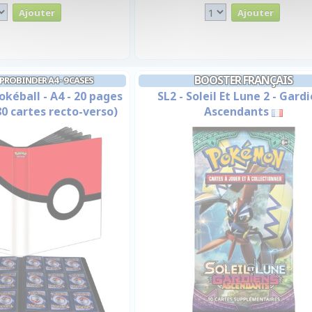
BOOSTER FRANÇAIS
ROBINDER A4 - 9 CASES
kéball - A4 - 20 pages
SL2 - Soleil Et Lune 2 - Gard
80 cartes recto-verso)
Ascendants