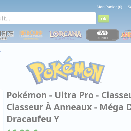
Mon Panier (0)
S
s
Pokémon - Ultra Pro - Classeu
Classeur À Anneaux - Méga 
Dracaufeu Y