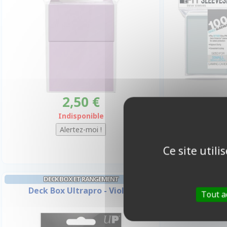
2,50 €
Indisponible
Ce site util
DECK BOX ET RANGEMENT
Deck Box Ultrapro - Violet
Tout a