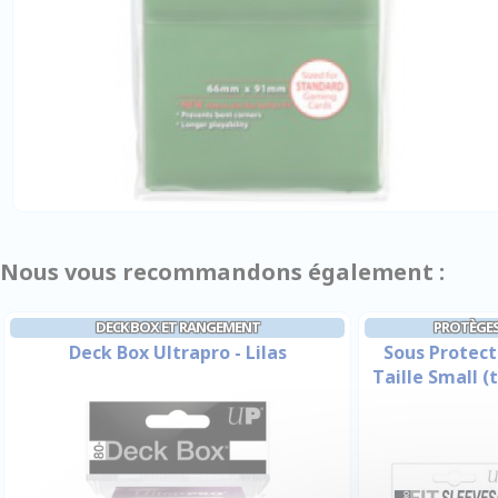
Nous vous recommandons également :
DECK BOX ET RANGEMENT
PROTÈGES
Deck Box Ultrapro - Lilas
Sous Protecti
Taille Small 