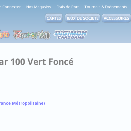
e Connecter
Nos Magasins
Frais de Port
Tournois & Evènements
ar 100 Vert Foncé
 France Métropolitaine)