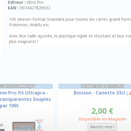
Editeur :
Ultra Pro
EAN :
0074427826932
100 sleeves format Standard pour toutes les cartes grand form
Pokémon, Wakfu etc.
Avec leur taille ajustée, le plastique rigide et résistant et leur c
plus exigeants !
 CARTES FORMAT JAP
FRIANDISES & BOISSONS
on Pro-fit Ultrapro -
Boisson - Canette 33cl
(transparentes Souples
par 100)
2,00 €
Disponible en Magasin