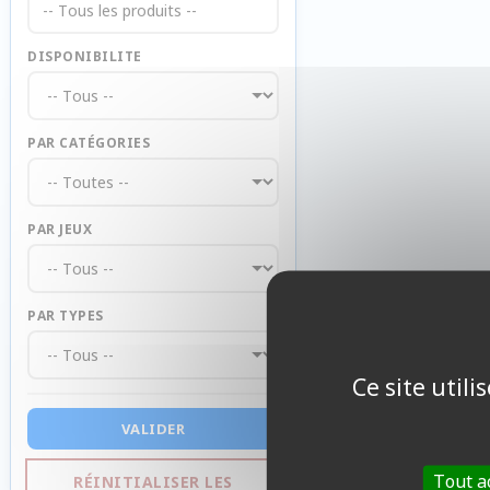
-- Tous les produits --
DISPONIBILITE
PAR CATÉGORIES
PAR JEUX
PAR TYPES
Ce site util
VALIDER
Tout a
RÉINITIALISER LES