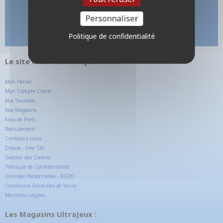
Personnaliser
Politique de confidentialité
Le site internet UltraJeux.com
Mon Panier
Mon Compte Client
Nos Tournois
Nos Magasins
Frais de Ports
Recrutement
Contactez-nous
Détaxe - Free TAX
Gestion des Cookies
Politique de Confidentialité
Données Personnelles - RGPD
Conditions Générales de Vente
Mentions Légales
Les Magasins UltraJeux :