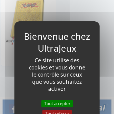
9,90 €
Disponible
Ce site utilise des
cookies et vous donne
le contrôle sur ceux
1 produits
que vous souhaitez
activer
Tout accepter
Tout refuser