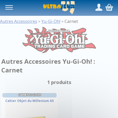
Panneau de gestion des cookies
/
,
Autres Accessoires
Yu-Gi-Oh!
Carnet
>
>
Autres Accessoires Yu-Gi-Oh! :
Carnet
1 produits
CARNET YU-GI-OH!
Cahier Objet du Millenium A5