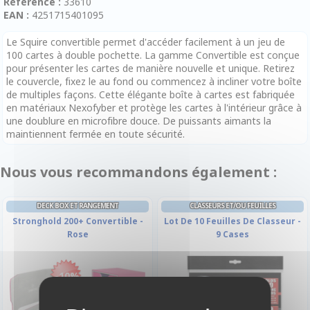
Référence :
33610
EAN :
4251715401095
Le Squire convertible permet d'accéder facilement à un jeu de
100 cartes à double pochette. La gamme Convertible est conçue
pour présenter les cartes de manière nouvelle et unique. Retirez
le couvercle, fixez le au fond ou commencez à incliner votre boîte
de multiples façons. Cette élégante boîte à cartes est fabriquée
en matériaux Nexofyber et protège les cartes à l'intérieur grâce à
une doublure en microfibre douce. De puissants aimants la
maintiennent fermée en toute sécurité.
Nous vous recommandons également :
DECK BOX ET RANGEMENT
CLASSEURS ET/OU FEUILLES
Stronghold 200+ Convertible -
Lot De 10 Feuilles De Classeur -
Rose
9 Cases
-10%