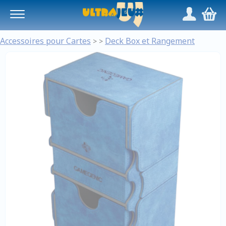
Panneau de gestion des cookies
/
,
Accessoires pour Cartes
Deck Box et Rangement
>
>