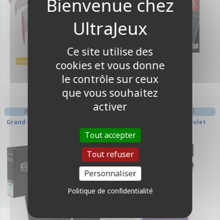
Ce site utilise des
29,90 €
3,90 €
33,30 €
Promo -10%
cookies et vous donne
Disponible
Disponible
le contrôle sur ceux
que vous souhaitez
activer
CLASSEURS ET/OU FEUILLES
DECK BOX ET RANGEMENT
Grand Classeur À Anneaux Noir
Deck Box Ultrapro - Violet
Collectors
Tout accepter
Tout refuser
Personnaliser
Politique de confidentialité