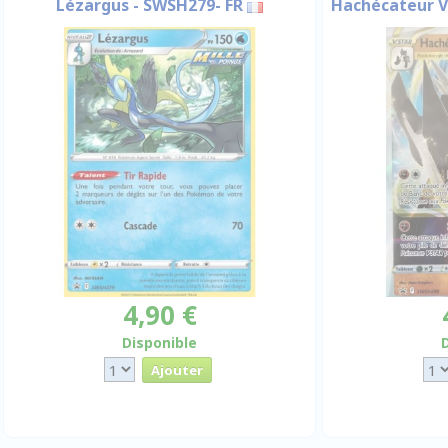
Lézargus - SWSH279- FR
Hachécateur V
4,90 €
Disponible