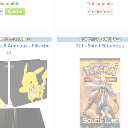
Disponible
Indisponible
BOOSTER FRANÇAIS
RS ET/OU FEUILLES
r À Anneaux - Pikachu
SL1 - Soleil Et Lune