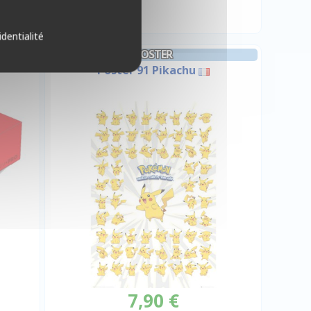
identialité
POSTER
Poster 91 Pikachu
7,90 €