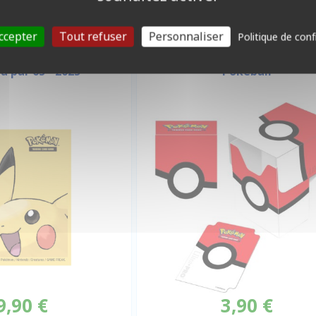
ccepter
Tout refuser
Personnaliser
Politique de conf
DECK BOX ILLUSTRÉE
S CARTES STANDARD
u par 65 - 2025
Pokéball
9,90 €
3,90 €