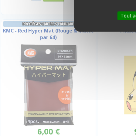
Tout a
PROTÈGES CARTES STANDARD
PROTÈGE
KMC - Red Hyper Mat (Rouge & Matte
Pikach
par 64)
6,00 €