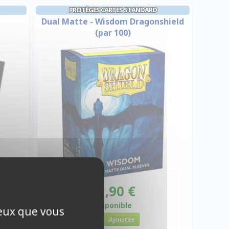
PROTÈGES CARTES STANDARD
Dual Matte - Wisdom Dragonshield
(par 100)
11,90 €
Disponible
ceux que vous