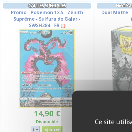
CARTES SPÉCIALES
PROTÈGE
Promo - Pokemon 12.5 - Zénith
Dual Matte -
Suprême - Sulfura de Galar -
SWSH284 - FR
1
14,90 €
Ce site util
Disponible