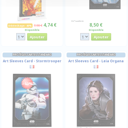
4,74 €
8,50 €
7,90 €
Déstockage -40%
Disponible
Disponible
PROTÈGES CARTES STANDARD
PROTÈGES CARTES STANDARD
Art Sleeves Card - Stormtrooper
Art Sleeves Card - Leia Organa
-40%