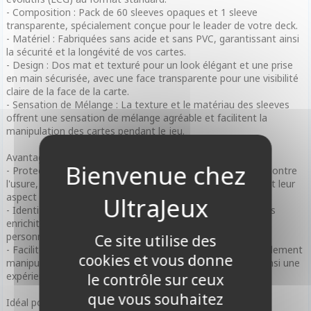
- Composition : Pack de 60 sleeves opaques et 1 sleeve
transparente, spécialement conçue pour le leader de votre deck.
- Matériel : Fabriquées sans acide et sans PVC, garantissant ainsi
la sécurité et la longévité de vos cartes.
- Design : Dos mat et texturé pour un look élégant et une prise
en main sécurisée, avec une face transparente pour une visibilité
claire de la face de la carte.
- Sensation de Mélange : La texture et le matériau des sleeves
offrent une sensation de mélange agréable et facilitent la
manipulation des cartes pendant le jeu.
Avantages :
- Protection Améliorée : Les sleeves protègent les cartes contre
l'usure, la saleté et l'humidité, prolongeant leur durabilité et leur
aspect neuf.
- Identité Visuelle : Le design unique et attractif des sleeves
enrichit l'expérience de jeu et permet aux joueurs de
personnaliser leur deck avec style.
Ce site utilise des
- Facilité d'Usage : Ces sleeves sont conçues pour être facilement
cookies et vous donne
manipulables lors du mélange et pendant le jeu, offrant ainsi une
expérience de jeu fluide et agréable.
le contrôle sur ceux
que vous souhaitez
Idéal pour :