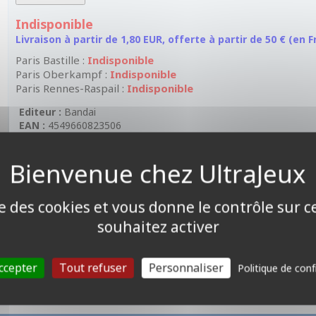
Indisponible
Livraison à partir de 1,80 EUR, offerte à partir de 50 € (en
Paris Bastille :
Indisponible
Paris Oberkampf :
Indisponible
Paris Rennes-Raspail :
Indisponible
Editeur :
Bandai
EAN :
4549660823506
Ce set exclusif
Contient :
- 60 pochettes souples officiel Digimon.
ise des cookies et vous donne le contrôle sur 
- 1 tapis exclusif
souhaitez activer
ccepter
Tout refuser
Personnaliser
Politique de conf