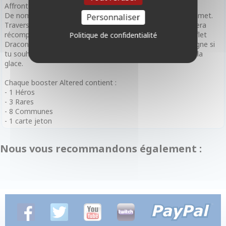
Affronte les épreuves de la montagne
De nombreux défis t’attendent sur ton chemin vers le sommet.
Personnaliser
Traverse les Repères Saisis par les Glaces et ta bravoure sera
récompensée avec des indices et l’aide d’un mystérieux Reflet
Politique de confidentialité
Draconique. Relève et surmonte les épreuves de la montagne si
tu souhaites entrevoir ce qui sommeille, emprisonné dans la
glace.
Chaque booster Altered contient :
- 1 Héros
- 3 Rares
- 8 Communes
- 1 carte jeton
Nous vous recommandons également :