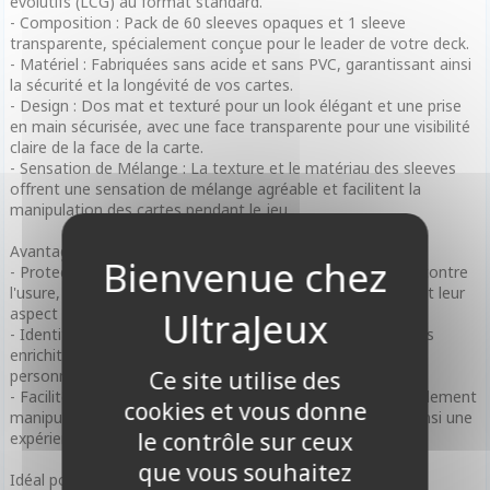
évolutifs (LCG) au format standard.
- Composition : Pack de 60 sleeves opaques et 1 sleeve
transparente, spécialement conçue pour le leader de votre deck.
- Matériel : Fabriquées sans acide et sans PVC, garantissant ainsi
la sécurité et la longévité de vos cartes.
- Design : Dos mat et texturé pour un look élégant et une prise
en main sécurisée, avec une face transparente pour une visibilité
claire de la face de la carte.
- Sensation de Mélange : La texture et le matériau des sleeves
offrent une sensation de mélange agréable et facilitent la
manipulation des cartes pendant le jeu.
Avantages :
- Protection Améliorée : Les sleeves protègent les cartes contre
l'usure, la saleté et l'humidité, prolongeant leur durabilité et leur
aspect neuf.
- Identité Visuelle : Le design unique et attractif des sleeves
enrichit l'expérience de jeu et permet aux joueurs de
personnaliser leur deck avec style.
Ce site utilise des
- Facilité d'Usage : Ces sleeves sont conçues pour être facilement
cookies et vous donne
manipulables lors du mélange et pendant le jeu, offrant ainsi une
le contrôle sur ceux
expérience de jeu fluide et agréable.
que vous souhaitez
Idéal pour :