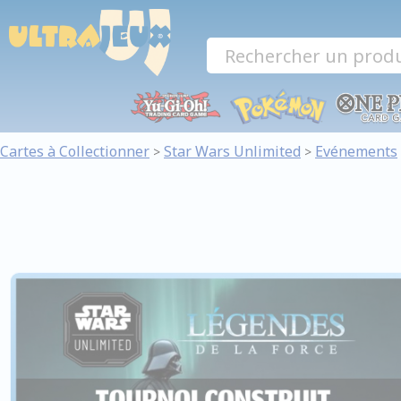
Panneau de gestion des cookies
Cartes à Collectionner
Star Wars Unlimited
Evénements
>
>