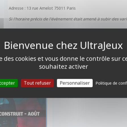
Adresse : 13 rue Amelot 75011 Paris
Si l'horaire précis de l'évènement était amené à subir des vari
VÉNEMENTS
uit Weekly Play - Jeudi
ise des cookies et vous donne le contrôle sur 
15 - Oberkampf
souhaitez activer
ccepter
Tout refuser
Personnaliser
Politique de conf