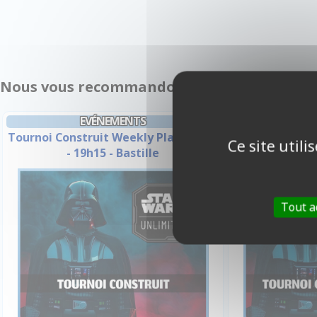
Nous vous recommandons également :
EVÉNEMENTS
E
Tournoi Construit Weekly Play - Jeudi
Tournoi Constr
Ce site util
- 19h15 - Bastille
- 19h
Tout a