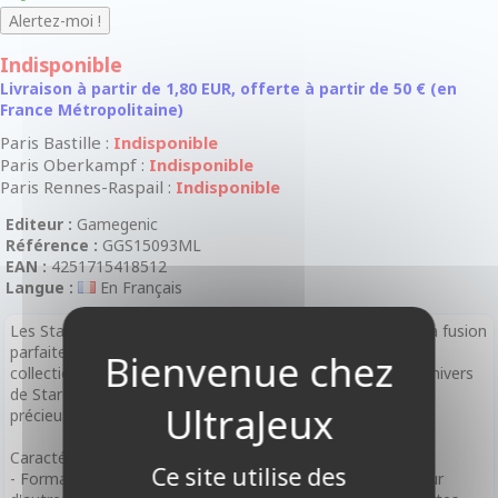
Indisponible
Livraison à partir de 1,80 EUR, offerte à partir de 50 € (en
France Métropolitaine)
Paris Bastille :
Indisponible
Paris Oberkampf :
Indisponible
Paris Rennes-Raspail :
Indisponible
Editeur :
Gamegenic
Référence :
GGS15093ML
EAN :
4251715418512
Langue :
En Français
Les Star Wars Unlimited - Premium Art Sleeves incarnent la fusion
parfaite de la protection et du style pour vos cartes à
collectionner. Ces manchons sont conçus pour célébrer l'univers
de Star Wars tout en offrant une sécurité optimale à vos
précieuses cartes de jeu.
Caractéristiques Techniques :
Ce site utilise des
- Format : Optimisé pour Star Wars Unlimited ainsi que pour