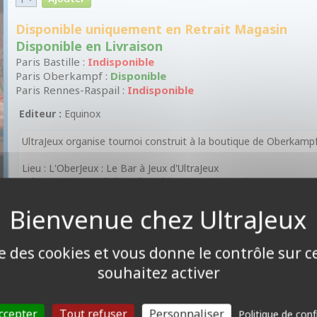
Disponible uniquement en Retrait Magasin
Disponible en Livraison
Paris Bastille :
Indisponible
Paris Oberkampf :
Disponible
Paris Rennes-Raspail :
Indisponible
Editeur :
Equinox
UltraJeux organise tournoi construit à la boutique de Oberkampf 
Lieu : L'OberJeux : Le Bar à Jeux d'UltraJeux
Adresse : 47 Rue de la Folie Méricourt 75011 Paris
3 rondes de 30 min BO1
Vous devez apporter votre propre deck.
ise des cookies et vous donne le contrôle sur 
Dotations en fin de tournoi pour 8 joueurs :
souhaitez activer
1er : 3 Boosters + 2 Booster Promo
2ème au 4ème : 2 Boosters + 1 Booster Promo
5ème au 8ème : 1 Boosters + 1 Booster Promo
ccepter
Tout refuser
Personnaliser
Politique de conf