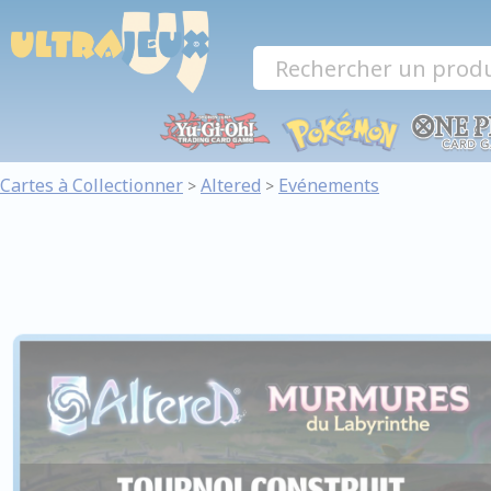
Panneau de gestion des cookies
Cartes à Collectionner
Altered
Evénements
>
>