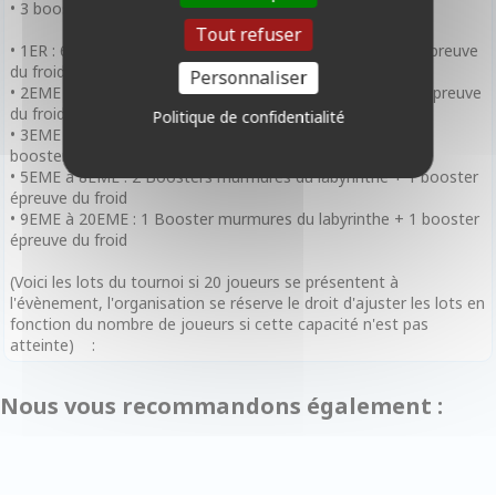
• 3 boosters promo Labyrinthe des Murmures
Tout refuser
• 1ER : 6 Boosters murmures du labyrinthe + 6 Boosters épreuve
du froid
Personnaliser
• 2EME : 5 Boosters murmures du labyrinthe + 4 booster épreuve
du froid
Politique de confidentialité
• 3EME & 4 EME : 3 Boosters murmures du labyrinthe + 3
boosters épreuve du froid
• 5EME à 8EME : 2 Boosters murmures du labyrinthe + 1 booster
épreuve du froid
• 9EME à 20EME : 1 Booster murmures du labyrinthe + 1 booster
épreuve du froid
(Voici les lots du tournoi si 20 joueurs se présentent à
l'évènement, l'organisation se réserve le droit d'ajuster les lots en
fonction du nombre de joueurs si cette capacité n'est pas
atteinte) :
Nous vous recommandons également :