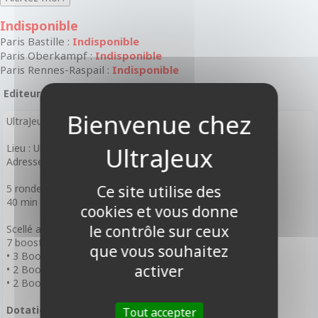
Indisponible
Paris Bastille :
Indisponible
Paris Oberkampf :
Indisponible
Paris Rennes-Raspail :
Indisponible
Editeur :
Equinox
UltraJeux organise tournoi scellé à la boutique de Bastille
Lieu : Ultrajeux Bastille
Adresse : 13 Rue Amelot 75011 Paris
5 rondes de 30 min BO1
Ce site utilise des
40 min de préparation de deck
cookies et vous donne
le contrôle sur ceux
Scellé avec:
7 boosters distribués pour le scellé :
que vous souhaitez
• 3 Boosters murmures du labyrinthe
activer
• 2 Boosters Epreuve du froid
• 2 Boosters Au-delà des portes
Dotations en fin de tournoi pour 20 joueurs
Tout accepter