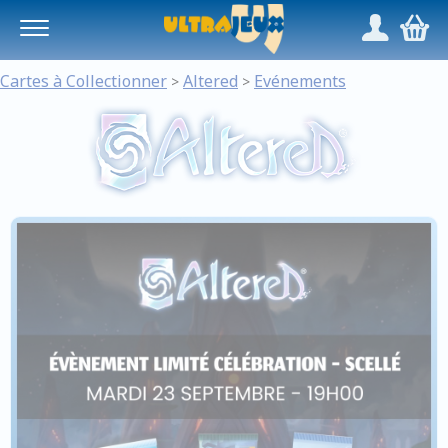
Panneau de gestion des cookies
/
,
Cartes à Collectionner
Altered
Evénements
>
>