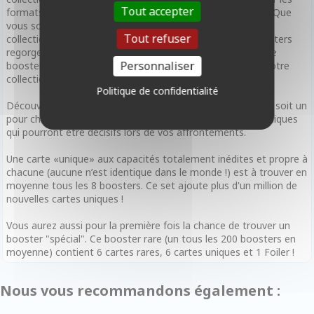
Tout accepter
formats draft et scellé, offrant une infinité de possibilités. Que
vous soyez à la recherche de nouvelles cartes pour votre
Tout refuser
collection ou de la carte parfaite pour votre deck, les boosters
regorgent de surprises. Grâce aux QR codes, scannez votre
Personnaliser
booster en quelques secondes pour ajouter les cartes à votre
collection numérique et jouez en ligne.
Politique de confidentialité
Découvrez 6 nouveaux Héros pour guider vos expéditions, soit un
pour chacune des 6 factions. Ils sont dotés de pouvoirs uniques
qui pourront être décisifs lors de vos affrontements.
Une carte «unique» aux capacités totalement inédites et propre à
chacune (aucune n’est identique dans le monde !) est à trouver en
moyenne tous les 8 boosters. Ce set ajoute plus d'un million de
nouvelles cartes uniques !
Vous aurez aussi pour la première fois la chance de trouver un
booster "spécial". Ce booster rare (un tous les 200 boosters en
moyenne) contient 6 cartes rares, 6 cartes uniques et 1 Foiler !
Nous vous recommandons également :