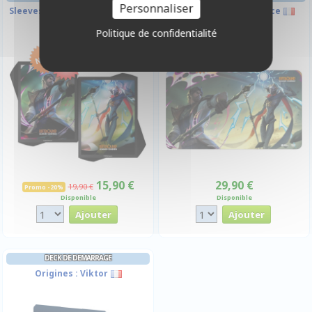
Personnaliser
Sleeves Viktor & Jayce - Par 100
Playmat : Viktor & Jayce
Politique de confidentialité
-20%
15,90 €
29,90 €
19,90 €
Promo -20%
Disponible
Disponible
DECK DE DEMARRAGE
Origines : Viktor