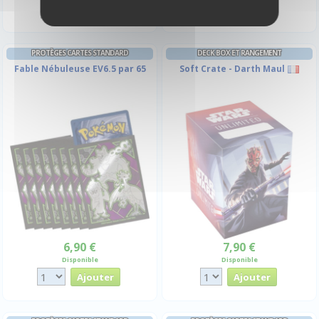
PROTÈGES CARTES STANDARD
DECK BOX ET RANGEMENT
Fable Nébuleuse EV6.5 par 65
Soft Crate - Darth Maul
6,90 €
7,90 €
Disponible
Disponible