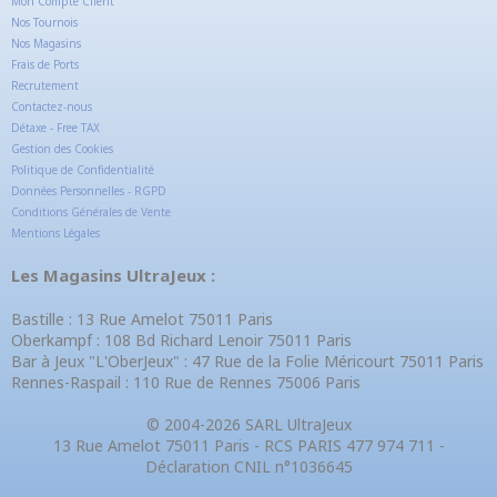
Mon Compte Client
Nos Tournois
Nos Magasins
Frais de Ports
Recrutement
Contactez-nous
Détaxe - Free TAX
Gestion des Cookies
Politique de Confidentialité
Données Personnelles - RGPD
Conditions Générales de Vente
Mentions Légales
Les Magasins UltraJeux :
Bastille : 13 Rue Amelot 75011 Paris
Oberkampf : 108 Bd Richard Lenoir 75011 Paris
Bar à Jeux "L'OberJeux" : 47 Rue de la Folie Méricourt 75011 Paris
Rennes-Raspail : 110 Rue de Rennes 75006 Paris
© 2004-2026 SARL UltraJeux
13 Rue Amelot 75011 Paris - RCS PARIS 477 974 711 -
Déclaration CNIL n°1036645