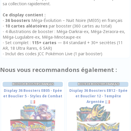
sa collection rapidement.
Ce display contient :
-
36 boosters
Méga-Évolution – Nuit Noire (ME05) en français
-
10 cartes aléatoires
par booster (360 cartes au total)
- 4 illustrations de booster : Méga-Darkrai-ex, Méga-Zeraora-ex,
Méga-Lugulabre-ex, Méga-Minotaupe-ex
- Set complet :
115+ cartes
— 84 standard + 30+ secrètes (11
AR, 18 Ultra Rares, 6 SAR)
- Inclut des codes JCC Pokémon Live (1 par booster)
Nous vous recommandons également :
BOITE DE BOOSTERS FRANÇAIS
BOITE DE BOOSTERS FRANÇAIS
Display 36 Boosters EB05 - Epée
Display 36 Boosters EB12 - Epée
et Bouclier 5 - Styles de Combat
et Bouclier 12 - Tempête
Argentée