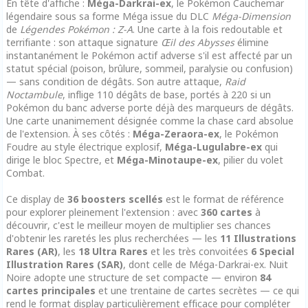
En tête d'affiche :
Méga-Darkrai-ex
, le Pokémon Cauchemar
légendaire sous sa forme Méga issue du DLC
Méga-Dimension
de
Légendes Pokémon : Z-A
. Une carte à la fois redoutable et
terrifiante : son attaque signature
Œil des Abysses
élimine
instantanément le Pokémon actif adverse s'il est affecté par un
statut spécial (poison, brûlure, sommeil, paralysie ou confusion)
— sans condition de dégâts. Son autre attaque,
Raid
Noctambule
, inflige 110 dégâts de base, portés à 220 si un
Pokémon du banc adverse porte déjà des marqueurs de dégâts.
Une carte unanimement désignée comme la chase card absolue
de l'extension. À ses côtés :
Méga-Zeraora-ex
, le Pokémon
Foudre au style électrique explosif,
Méga-Lugulabre-ex
qui
dirige le bloc Spectre, et
Méga-Minotaupe-ex
, pilier du volet
Combat.
Ce display de
36 boosters scellés
est le format de référence
pour explorer pleinement l'extension : avec
360 cartes
à
découvrir, c'est le meilleur moyen de multiplier ses chances
d'obtenir les raretés les plus recherchées — les
11 Illustrations
Rares (AR)
, les
18 Ultra Rares
et les très convoitées
6 Special
Illustration Rares (SAR)
, dont celle de Méga-Darkrai-ex. Nuit
Noire adopte une structure de set compacte — environ
84
cartes principales
et une trentaine de cartes secrètes — ce qui
rend le format display particulièrement efficace pour compléter