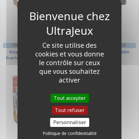
249,90 €
219,90 €
Disponible
Disponible
Ce site utilise des
BOITE DE BOOSTERS FRANÇAIS
PROTÈGES CARTES STANDARD
Display 36 Boosters EV08 -
Sleeves Lorcana : Aladdin
cookies et vous donne
Ecarlate et Violet - Étincelles
le contrôle sur ceux
Déferlantes
que vous souhaitez
activer
Tout accepter
Tout refuser
Personnaliser
9,90 €
349,90 €
Politique de confidentialité
Disponible
Disponible