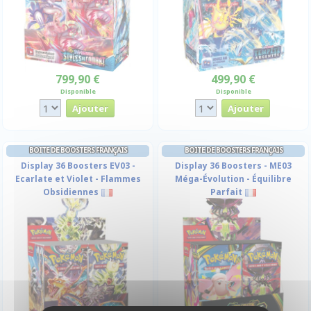
799,90 €
499,90 €
Disponible
Disponible
BOITE DE BOOSTERS FRANÇAIS
BOITE DE BOOSTERS FRANÇAIS
Display 36 Boosters EV03 -
Display 36 Boosters - ME03
Ecarlate et Violet - Flammes
Méga-Évolution - Équilibre
Obsidiennes
Parfait