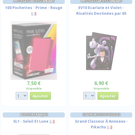
PROTÈGES CARTES STANDARD
PROTÈGES CARTES STANDARD
100 Pochettes - Prime - Rouge
EV10 Ecarlate et Violet -
Rivalités Destinées par 65
7,50 €
6,90 €
Disponible
Disponible
BOOSTER FRANÇAIS
CLASSEURS ET/OU FEUILLES
SL1 - Soleil Et Lune
Grand Classeur À Anneaux -
Pikachu