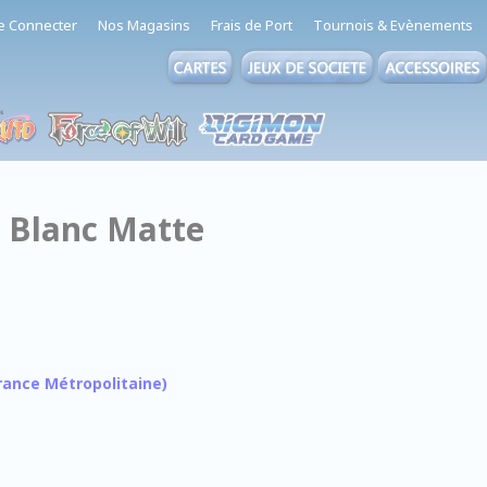
e Connecter
Nos Magasins
Frais de Port
Tournois & Evènements
0 Blanc Matte
 France Métropolitaine)