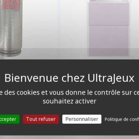
35,00 €
2,50 €
%
39,00 €
Disponible
Indisponible
ise des cookies et vous donne le contrôle sur 
souhaitez activer
ccepter
Tout refuser
Personnaliser
Politique de conf