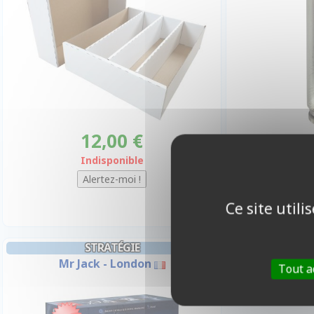
12,00 €
Promo -10
Indisponible
Ce site util
STRATÉGIE
Mr Jack - London
Tout a