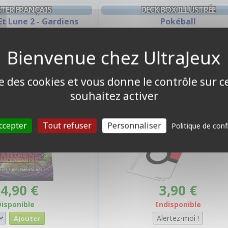
TER FRANÇAIS
DECK BOX ILLUSTRÉE
 Et Lune 2 - Gardiens
Pokéball
cendants
ise des cookies et vous donne le contrôle sur 
souhaitez activer
ccepter
Tout refuser
Personnaliser
Politique de conf
4,90 €
3,90 €
Disponible
Indisponible