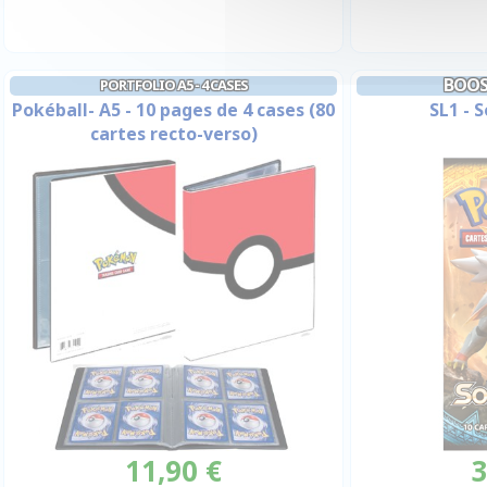
BOOS
PORTFOLIO A5 - 4 CASES
Pokéball- A5 - 10 pages de 4 cases (80
SL1 - S
cartes recto-verso)
11,90 €
3