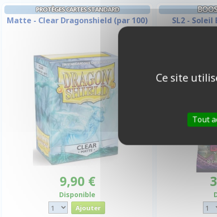
BOOS
PROTÈGES CARTES STANDARD
Matte - Clear Dragonshield (par 100)
SL2 - Soleil
As
Ce site util
Tout a
9,90 €
3
Disponible