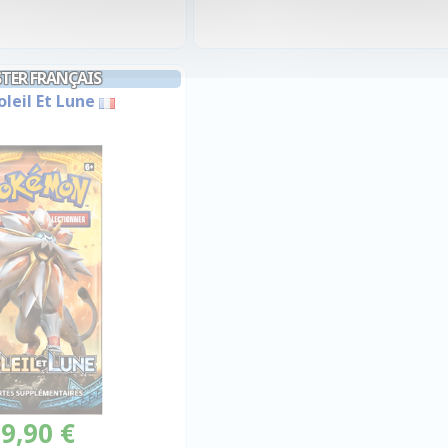
TER FRANÇAIS
oleil Et Lune
9,90 €