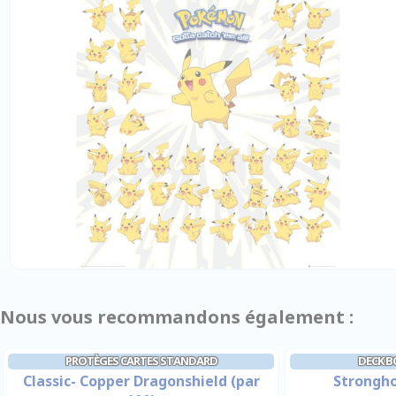
Nous vous recommandons également :
PROTÈGES CARTES STANDARD
DECK B
Classic- Copper Dragonshield (par
Strongho