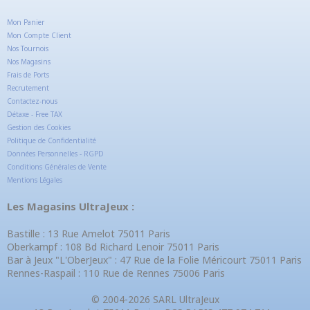
Mon Panier
Mon Compte Client
Nos Tournois
Nos Magasins
Frais de Ports
Recrutement
Contactez-nous
Détaxe - Free TAX
Gestion des Cookies
Politique de Confidentialité
Données Personnelles - RGPD
Conditions Générales de Vente
Mentions Légales
Les Magasins UltraJeux :
Bastille : 13 Rue Amelot 75011 Paris
Oberkampf : 108 Bd Richard Lenoir 75011 Paris
Bar à Jeux "L'OberJeux" : 47 Rue de la Folie Méricourt 75011 Paris
Rennes-Raspail : 110 Rue de Rennes 75006 Paris
© 2004-2026 SARL UltraJeux