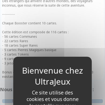
Des étrangers qui arrivent d'autres mondes, des voyageurs
inconnus, que nous réserve la suite de cette aventure.
-----------
Chaque Booster contient 10 cartes.
Cette édition est composée de 116 cartes :
- 56 cartes Communes
- 22 cartes Rares
- 18 cartes Super Rares
- 5 cartes Pierres Magiques basique
- 3 cartes Tokens
- 9 cartes Compteurs de vie
- 3 Jetons Will coin
Bonus de Précommande : 1 carte RULER limitée parmi les 3
existantes dans chaque boite
Nous vous recommandons également :
Ce site utilise des
cookies et vous donne
DECK BOX ET RANGEMENT
TAPIS DE JEU