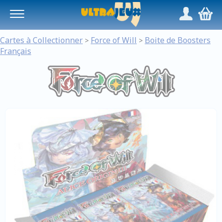
Panneau de gestion des cookies
/
,
Cartes à Collectionner
Force of Will
Boite de Boosters
>
>
Français