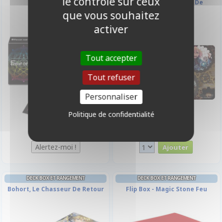
le contrôle sur ceux
Magic Circle
60x35cm - Souvenirs De
Mariabella
que vous souhaitez
activer
Tout accepter
Tout refuser
Personnaliser
Politique de confidentialité
3,00 €
14,50 €
Indisponible
Disponible
DECK BOX ET RANGEMENT
DECK BOX ET RANGEMENT
Bohort, Le Chasseur De Retour
Flip Box - Magic Stone Feu