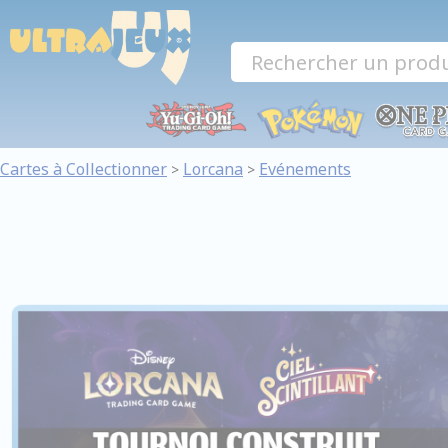
Panneau de gestion des cookies
Cartes à Collectionner
Lorcana
Evénements
>
>