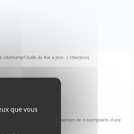
e Oberkampf (Salle du Bar à Jeux : L'OberJeux).
ceux que vous
t il contiendra également un maximum de 4 exemplaires d'une
 😉