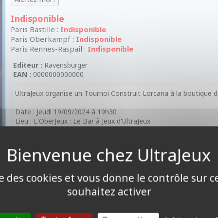
Indisponible
Paris Bastille :
Indisponible
Paris Oberkampf :
Indisponible
Paris Rennes-Raspail :
Indisponible
Editeur :
Ravensburger
EAN :
0000000000000
UltraJeux organise un Tournoi Construit Lorcana à la boutique d
Date : Jeudi 19/09/2024 à 19h30
Lieu : L'OberJeux : Le Bar à Jeux d'UltraJeux
Adresse : 47 Rue de la Folie Méricourt 75011 Paris
Dotations:
1er: 3 boosters
2ème au 4ème : 2 Boosters
ise des cookies et vous donne le contrôle sur 
5ème au 8ème : 1 Boosters
souhaitez activer
Votre deck doit se composer de maximum 2 couleurs d'encre. E
carte ! 🃏
C'est l'occasion parfaite de rencontrer de nouveaux joueurs ! 😇