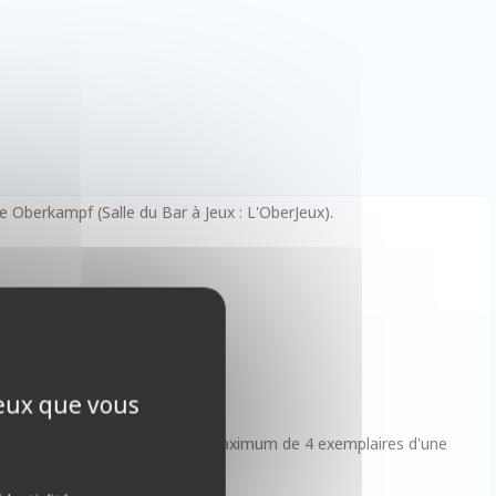
e Oberkampf (Salle du Bar à Jeux : L'OberJeux).
ceux que vous
t il contiendra également un maximum de 4 exemplaires d'une
 😉