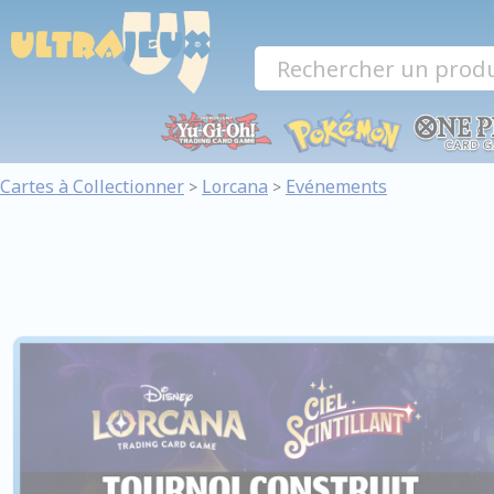
Panneau de gestion des cookies
Cartes à Collectionner
Lorcana
Evénements
>
>