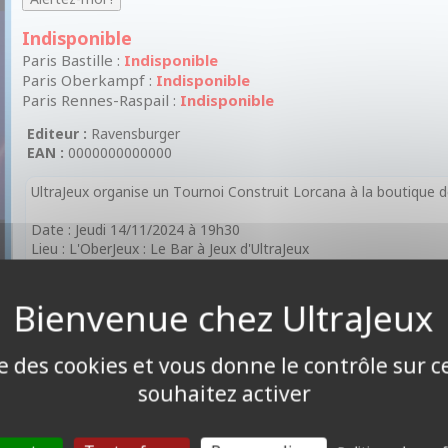
Indisponible
Paris Bastille :
Indisponible
Paris Oberkampf :
Indisponible
Paris Rennes-Raspail :
Indisponible
Editeur :
Ravensburger
EAN :
0000000000000
UltraJeux organise un Tournoi Construit Lorcana à la boutique d
Date : Jeudi 14/11/2024 à 19h30
Lieu : L'OberJeux : Le Bar à Jeux d'UltraJeux
Adresse : 47 Rue de la Folie Méricourt 75011 Paris
Dotations:
1er: 3 boosters
2ème au 4ème : 2 Boosters
ise des cookies et vous donne le contrôle sur 
5ème au 8ème : 1 Boosters
souhaitez activer
Votre deck doit se composer de maximum 2 couleurs d'encre. E
carte ! 🃏
C'est l'occasion parfaite de rencontrer de nouveaux joueurs ! 😇