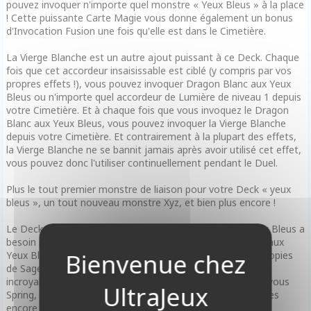
pouvez invoquer n'importe quel monstre « Yeux Bleus » à la place
! Cette puissante Carte Magie vous donne également un bonus
d'Invocation Fusion une fois qu'elle est dans le Cimetière.
La Vierge Blanche est un autre ajout puissant à ce Deck. Chaque
fois que cet accordeur insaisissable est ciblé (y compris par vos
propres effets !), vous pouvez invoquer Dragon Blanc aux Yeux
Bleus ou n'importe quel accordeur de Lumière de niveau 1 depuis
votre Cimetière. Et à chaque fois que vous invoquez le Dragon
Blanc aux Yeux Bleus, vous pouvez invoquer la Vierge Blanche
depuis votre Cimetière. Et contrairement à la plupart des effets,
la Vierge Blanche ne se bannit jamais après avoir utilisé cet effet,
vous pouvez donc l'utiliser continuellement pendant le Duel.
Plus le tout premier monstre de liaison pour votre Deck « yeux
bleus », un tout nouveau monstre Xyz, et bien plus encore !
Le Deck est rempli de cartes dont tout Duelliste aux Yeux Bleus a
besoin pour son Deck, comme le Dragon Blanc Alternatif aux
Yeux Bleus, le Dragon de Jet aux Yeux Bleus, et même 3 copies
de Sage aux Yeux Bleus ! Il contient également des cartes
incroyables comme Nibiru l'Être Primal, Ash Blossom & Joyous
Spring, Infinite Impermanence, Effect Veiler, et bien d'autres
encore !