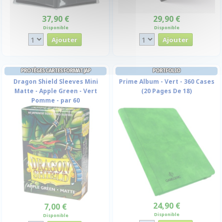
37,90 €
29,90 €
Disponible
Disponible
PROTÈGES CARTES FORMAT JAP
PORTFOLIO
Dragon Shield Sleeves Mini
Prime Album - Vert - 360 Cases
Matte - Apple Green - Vert
(20 Pages De 18)
Pomme - par 60
24,90 €
7,00 €
Disponible
Disponible