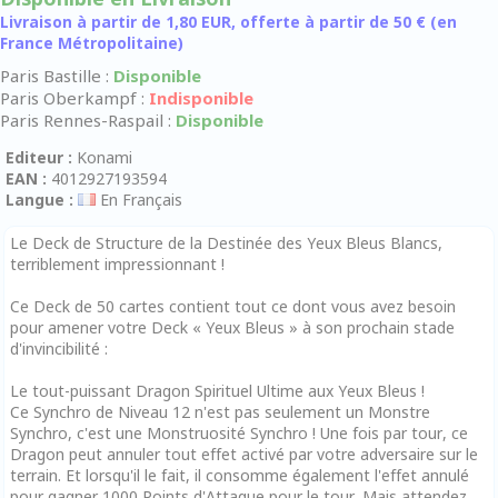
Livraison à partir de 1,80 EUR, offerte à partir de 50 € (en
France Métropolitaine)
Paris Bastille :
Disponible
Paris Oberkampf :
Indisponible
Paris Rennes-Raspail :
Disponible
Editeur :
Konami
EAN :
4012927193594
Langue :
En Français
Le Deck de Structure de la Destinée des Yeux Bleus Blancs,
terriblement impressionnant !
Ce Deck de 50 cartes contient tout ce dont vous avez besoin
pour amener votre Deck « Yeux Bleus » à son prochain stade
d'invincibilité :
Le tout-puissant Dragon Spirituel Ultime aux Yeux Bleus !
Ce Synchro de Niveau 12 n'est pas seulement un Monstre
Synchro, c'est une Monstruosité Synchro ! Une fois par tour, ce
Dragon peut annuler tout effet activé par votre adversaire sur le
terrain. Et lorsqu'il le fait, il consomme également l'effet annulé
pour gagner 1000 Points d'Attaque pour le tour. Mais attendez,