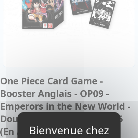
One Piece Card Game -
Booster Anglais - OP09 -
Emperors in the New World -
Double Pack Set DP09 Vol.6
(En Anglais)